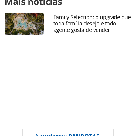
Mais notícias
estatisticas/2025/01/turistas-estrangeiros-injetam-us-73-
bilhoes-no-brasil-em-2024_213693.html ou as ferramentas
Family Selection: o upgrade que
oferecidas na página. Todo o conteúdo produzido pela
toda família deseja e todo
PANROTAS Editora é protegido pela legislação brasileira
agente gosta de vender
sobre direito autoral. Não reproduza o conteúdo sem
autorização da PANROTAS Editora
(copyright@panrotas.com.br).