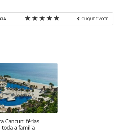
CIA
CLIQUE E VOTE
favor utilize o link
os/pesquisas-e-estatisticas/2025/04/cidade-de-sao-
-trimestre-diz-copastur_216472.html ou as
Todo o conteúdo produzido pela PANROTAS Editora
ra sobre direito autoral. Não reproduza o conteúdo
ra (copyright@panrotas.com.br).
a Cancun: férias
 toda a família