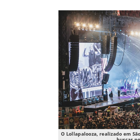
O Lollapalooza, realizado em Sã
buscas p