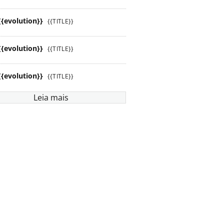
{{evolution}}
{{TITLE}}
{{evolution}}
{{TITLE}}
{{evolution}}
{{TITLE}}
Leia mais