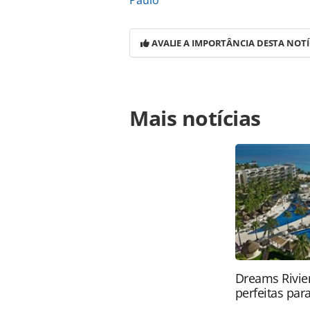
Paulo
AVALIE A IMPORTÂNCIA DESTA NOTÍ
Para compartilhar esse conteúdo, por 
Mais notícias
https://www.panrotas.com.br/destin
paulo-lidera-viagens-de-lazer-no-1o
ferramentas oferecidas na página. 
é protegido pela legislação brasilei
sem autorização da PANROTAS Edito
Dreams Rivier
perfeitas para