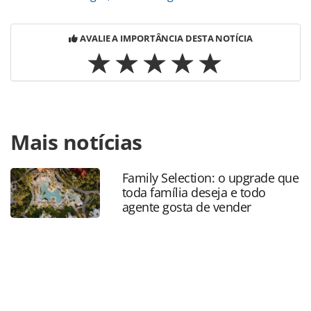
AVALIE A IMPORTÂNCIA DESTA NOTÍCIA
Para compartilhar esse conteúdo, por favor utilize o link
Mais notícias
https://www.panrotas.com.br/destinos/pesquisas-e-
estatisticas/2025/11/decolar-revela-os-15-destinos-mais-
procurados-para-as-ferias-de-verao_223611.html ou as
Family Selection: o upgrade que
ferramentas oferecidas na página. Todo o conteúdo
toda família deseja e todo
produzido pela PANROTAS Editora é protegido pela
agente gosta de vender
legislação brasileira sobre direito autoral. Não reproduza o
conteúdo sem autorização da PANROTAS Editora
(copyright@panrotas.com.br).