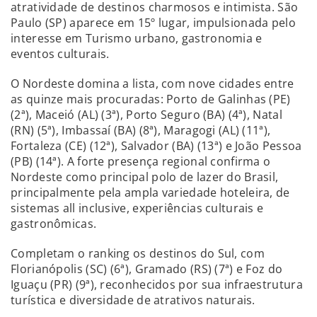
atratividade de destinos charmosos e intimista. São
Paulo (SP) aparece em 15º lugar, impulsionada pelo
interesse em Turismo urbano, gastronomia e
eventos culturais.
O Nordeste domina a lista, com nove cidades entre
as quinze mais procuradas: Porto de Galinhas (PE)
(2ª), Maceió (AL) (3ª), Porto Seguro (BA) (4ª), Natal
(RN) (5ª), Imbassaí (BA) (8ª), Maragogi (AL) (11ª),
Fortaleza (CE) (12ª), Salvador (BA) (13ª) e João Pessoa
(PB) (14ª). A forte presença regional confirma o
Nordeste como principal polo de lazer do Brasil,
principalmente pela ampla variedade hoteleira, de
sistemas all inclusive, experiências culturais e
gastronômicas.
Completam o ranking os destinos do Sul, com
Florianópolis (SC) (6ª), Gramado (RS) (7ª) e Foz do
Iguaçu (PR) (9ª), reconhecidos por sua infraestrutura
turística e diversidade de atrativos naturais.