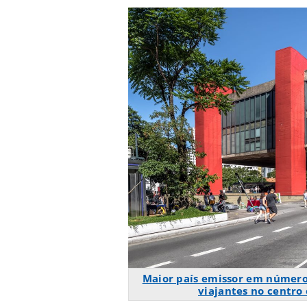
Maior país emissor em número
viajantes no centro