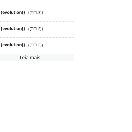
{{evolution}}
{{TITLE}}
{{evolution}}
{{TITLE}}
{{evolution}}
{{TITLE}}
Leia mais