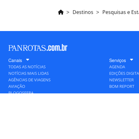
Destinos
Pesquisas e Est
Canais
Serviços
TODAS AS NOTÍCIAS
AGENDA
NOTÍCIAS MAIS LIDAS
EDIÇÕES DIGITA
AGÊNCIAS DE VIAGENS
NEWSLETTER
AVIAÇÃO
BOM REPORT
BLOGOSFERA
DESTINOS
GENTE
HOTELARIA
MERCADO
PANCORP
PANROTAS+
VIAGENS DE LUXO