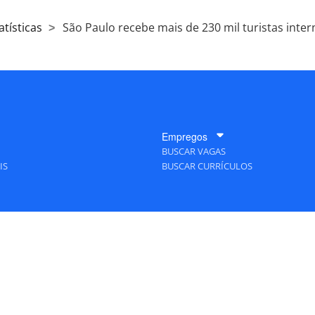
atísticas
São Paulo recebe mais de 230 mil turistas inter
Empregos
BUSCAR VAGAS
IS
BUSCAR CURRÍCULOS
A Empresa
QUEM SOMOS
PUBLICIDADE
POLÍTICAS DE PRIVACIDADE
MAPA DO SITE