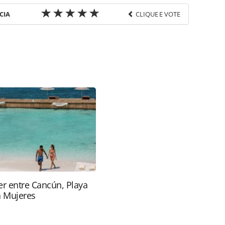
CIA
CLIQUE E VOTE
favor utilize o link
os/pesquisas-e-estatisticas/2026/02/sao-paulo-
ernacionais-em-janeiro_226034.html ou as
Todo o conteúdo produzido pela PANROTAS Editora
ra sobre direito autoral. Não reproduza o conteúdo
ra (copyright@panrotas.com.br).
r entre Cancún, Playa
a Mujeres