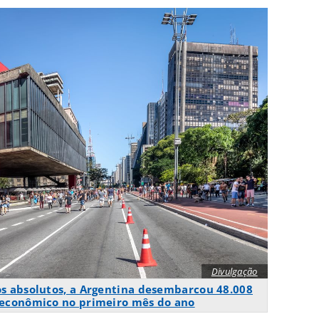
Divulgação
s absolutos, a Argentina desembarcou 48.008
 econômico no primeiro mês do ano