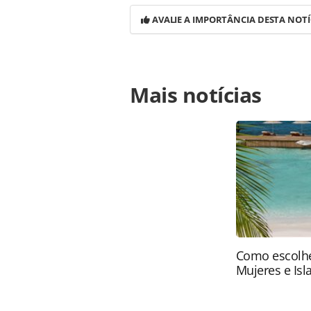
AVALIE A IMPORTÂNCIA DESTA NOTÍ
Para compartilhar esse conteúdo, por 
Mais notícias
https://www.panrotas.com.br/destin
recebe-mais-de-230-mil-turistas-int
ferramentas oferecidas na página. 
é protegido pela legislação brasilei
sem autorização da PANROTAS Edito
Como escolhe
Mujeres e Isl