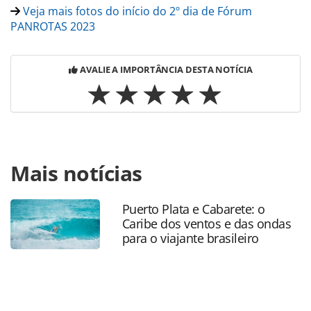
Veja mais fotos do início do 2º dia de Fórum
PANROTAS 2023
AVALIE A IMPORTÂNCIA DESTA NOTÍCIA
Para compartilhar esse conteúdo, por favor utilize o link
Mais notícias
https://www.panrotas.com.br/forum-
panrotas/tecnologia/2023/03/10-passos-para-transformar-
sua-empresa-digitalmente_195223.html ou as ferramentas
Puerto Plata e Cabarete: o
oferecidas na página. Todo o conteúdo produzido pela
Caribe dos ventos e das ondas
PANROTAS Editora é protegido pela legislação brasileira
para o viajante brasileiro
sobre direito autoral. Não reproduza o conteúdo sem
autorização da PANROTAS Editora
(copyright@panrotas.com.br).