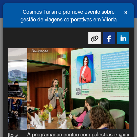
×
Cosmos Turismo promove evento sobre
Menu
Principal
gestão de viagens corporativas em Vitória
FLASHES DO TURISMO
Divulgação
Divulgação
Visual Turismo destaca grupos internacionais e
A programação contou com palestras e painéis