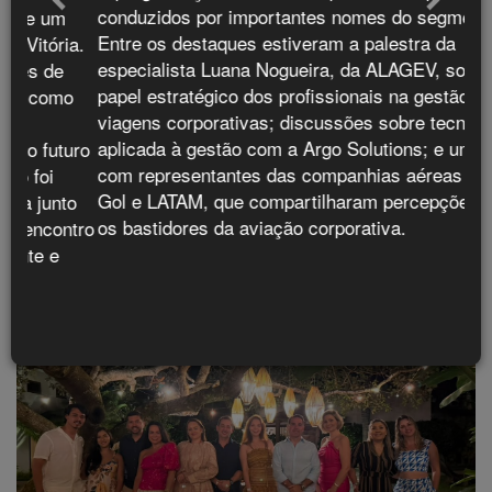
anuncia nova saída para o Peru
conduzidos por importantes nomes do segmento.
Entre os destaques estiveram a palestra da
especialista Luana Nogueira, da ALAGEV, sobre o
papel estratégico dos profissionais na gestão de
viagens corporativas; discussões sobre tecnologia
aplicada à gestão com a Argo Solutions; e um painel
Últimos Flashes
com representantes das companhias aéreas Azul,
Gol e LATAM, que compartilharam percepções sobre
os bastidores da aviação corporativa.