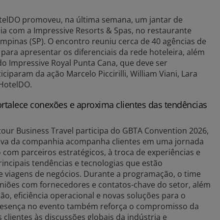
otelDO promoveu, na última semana, um jantar de
a com a Impressive Resorts & Spas, no restaurante
pinas (SP). O encontro reuniu cerca de 40 agências de
 para apresentar os diferenciais da rede hoteleira, além
do Impressive Royal Punta Cana, que deve ser
iparam da ação Marcelo Piccirilli, William Viani, Lara
 HotelDO.
fortalece conexões e aproxima clientes das tendências
ytour Business Travel participa do GBTA Convention 2026,
tiva da companhia acompanha clientes em uma jornada
com parceiros estratégicos, à troca de experiências e
ncipais tendências e tecnologias que estão
 viagens de negócios. Durante a programação, o time
euniões com fornecedores e contatos-chave do setor, além
o, eficiência operacional e novas soluções para o
resença no evento também reforça o compromisso da
lientes às discussões globais da indústria e