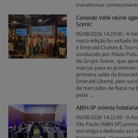
transformar conhecimento 
Conexão Velle reúne age
Scenic
05/08/2026 14:23:00 - A V
nesta edição foi voltado à
e Emerald Cruises & Tours)
conduzido por Flávio Polic
do Grupo Scenic, que apre
marcas para os próximos 
primeira saída da Emerald
Emerald Liberté, pelo sul
de mercados de Natal na E
pelas ...
ABIH-SP orienta hotelari
05/08/2026 14:22:00 - A As
São Paulo (ABIH-SP) promo
estratégica dedicada aos 
hospedagem. O encontro fo