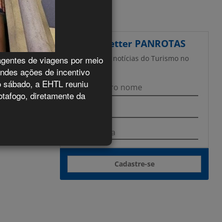
Newsletter
PANROTAS
agentes de viagens por meio
As principais notícias do Turismo no
seu e-mail
ndes ações de incentivo
o sábado, a EHTL reuniu
otafogo, diretamente da
Cadastre-se