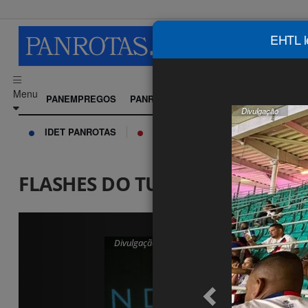
EHTL l
Menu
PANEMPREGOS
PANROTAS+
PANCORP
LUXO
AG
Divulgação
IDET PANROTAS
IA TOOLS
CURSO DE IA
FLASHES DO TURISMO
Divulgação