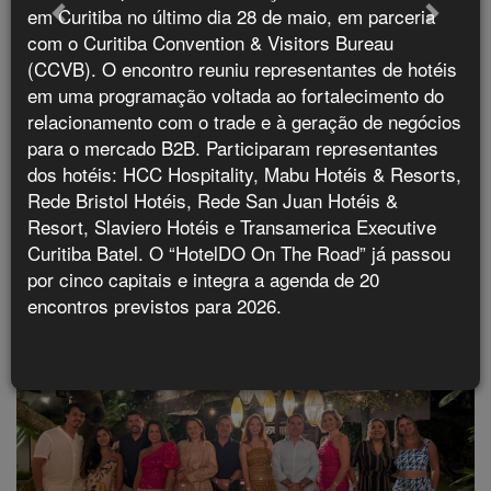
anuncia nova saída para o Peru
em Curitiba no último dia 28 de maio, em parceria
com o Curitiba Convention & Visitors Bureau
(CCVB). O encontro reuniu representantes de hotéis
em uma programação voltada ao fortalecimento do
relacionamento com o trade e à geração de negócios
para o mercado B2B. Participaram representantes
Últimos Flashes
dos hotéis: HCC Hospitality, Mabu Hotéis & Resorts,
Rede Bristol Hotéis, Rede San Juan Hotéis &
Resort, Slaviero Hotéis e Transamerica Executive
Curitiba Batel. O “HotelDO On The Road” já passou
por cinco capitais e integra a agenda de 20
encontros previstos para 2026.