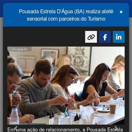
×
Pousada Estrela D'Água (BA) realiza ateliê
Menu
Principal
sensorial com parceiros do Turismo
FLASHES DO TURISMO
Divulgação
Divulgação
Em uma ação de relacionamento, a Pousada Estrela