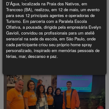
Grupo Laghetto reúne Rony Meisler e D'Alessandro
D’Água, localizada na Praia dos Nativos, em
em convenção de lideranças no Hotel Laghetto
Trancoso (BA), realizou, em 12 de maio, um evento
Moinhos
para seus 12 principais agentes e operadoras de
Turismo. Em parceria com a Paralela Escola
Olfativa, a pousada, dirigida pela empresária Evelyn
Gavioli, convidou os profissionais para um ateliê
Últimos Flashes
sensorial na sede da escola, em São Paulo, onde
cada participante criou seu próprio home spray
personalizado, inspirado em memórias pessoais de
férias, mar, descanso e paz.