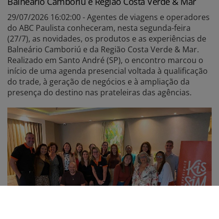
Balneário Camboriú e Região Costa Verde & Mar
29/07/2026 16:02:00 - Agentes de viagens e operadores
do ABC Paulista conheceram, nesta segunda-feira
(27/7), as novidades, os produtos e as experiências de
Balneário Camboriú e da Região Costa Verde & Mar.
Realizado em Santo André (SP), o encontro marcou o
início de uma agenda presencial voltada à qualificação
do trade, à geração de negócios e à ampliação da
presença do destino nas prateleiras das agências.