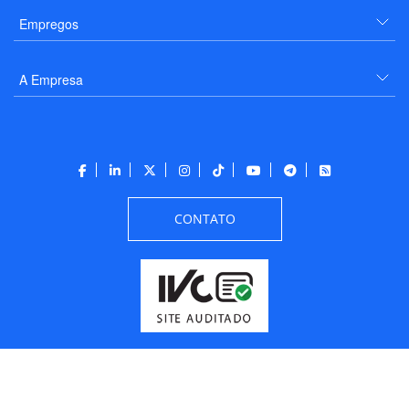
Empregos
A Empresa
CONTATO
Todos os direitos reservados a PANROTAS Editora - Ver.
Friday, August 7, 2026
3:45:29 PM -03:00:00 - Builder 2026.6.2.1
/ Layout
205df0c0b694a693290208d10d1a485b