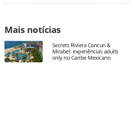
Para compartilhar esse conteúdo, por favor utilize o link
Mais notícias
https://www.panrotas.com.br/gente/comemoracoes/2025/
alcorta-destaca-os-50-anos-de-sucesso-da-panrotas-em-
podcast_213341.html ou as ferramentas oferecidas na
Secrets Riviera Cancun &
página. Todo o conteúdo produzido pela PANROTAS
Mirabel: experiências adults
Editora é protegido pela legislação brasileira sobre direito
only no Caribe Mexicano
autoral. Não reproduza o conteúdo sem autorização da
PANROTAS Editora (copyright@panrotas.com.br).