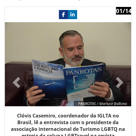
01/14
Previous
Ne
PANROTAS / Marluce Balbino
Clóvis Casemiro, coordenador da IGLTA no
Brasil, lê a entrevista com o presidente da
associação internacional de Turismo LGBTQ na
estreia da coluna LGBTravel na revista