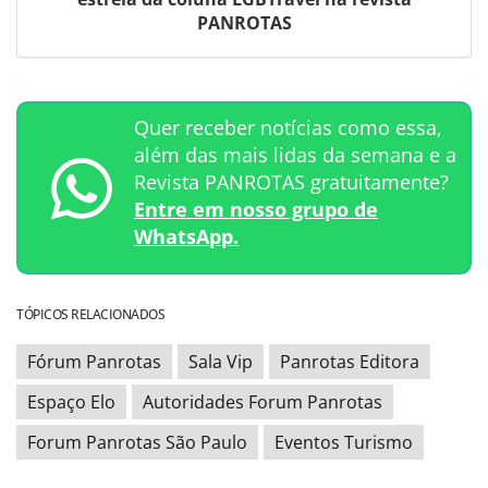
PANROTAS
Quer receber notícias como essa,
além das mais lidas da semana e a
Revista PANROTAS gratuitamente?
Entre em nosso grupo de
WhatsApp.
TÓPICOS RELACIONADOS
Fórum Panrotas
Sala Vip
Panrotas Editora
Espaço Elo
Autoridades Forum Panrotas
Forum Panrotas São Paulo
Eventos Turismo