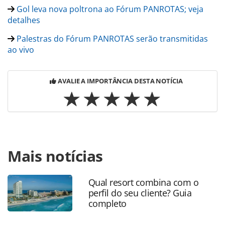
Gol leva nova poltrona ao Fórum PANROTAS; veja
detalhes
Palestras do Fórum PANROTAS serão transmitidas
ao vivo
AVALIE A IMPORTÂNCIA DESTA NOTÍCIA
Para compartilhar esse conteúdo, por favor utilize o link
Mais notícias
https://www.panrotas.com.br/gente/eventos/2018/03/sala-
vip-veja-as-primeiras-fotos-do-espaco-elo-no-
forum_154143.html ou as ferramentas oferecidas na
Qual resort combina com o
página. Todo o conteúdo produzido pela PANROTAS
perfil do seu cliente? Guia
Editora é protegido pela legislação brasileira sobre direito
completo
autoral. Não reproduza o conteúdo sem autorização da
PANROTAS Editora (copyright@panrotas.com.br).