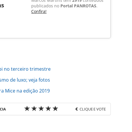
Marcos Martins tem
2919
conteúdos
ns
publicados no
Portal PANROTAS
.
Confira!
bi no terceiro trimestre
smo de luxo; veja fotos
ra Mice na edição 2019
CIA
CLIQUE E VOTE