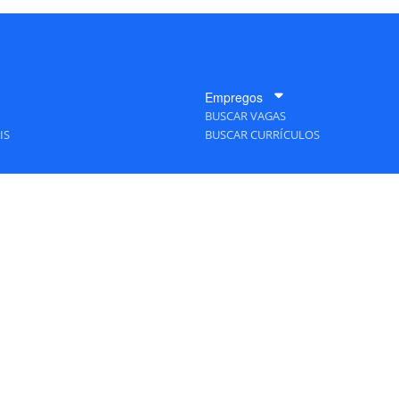
Empregos
BUSCAR VAGAS
IS
BUSCAR CURRÍCULOS
A Empresa
QUEM SOMOS
PUBLICIDADE
POLÍTICAS DE PRIVACIDADE
MAPA DO SITE
S Editora - Ver.
Thursday, August 6, 2026 3:48:09 PM -03:00:00 - Builder 2026.6.2.1
/ Layo