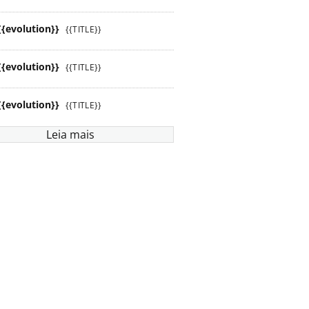
{{evolution}}
{{TITLE}}
{{evolution}}
{{TITLE}}
{{evolution}}
{{TITLE}}
Leia mais