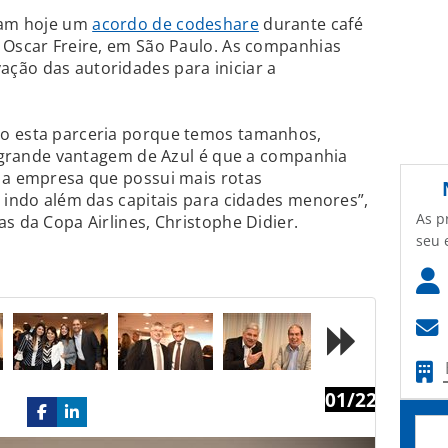
aram hoje um
acordo de codeshare
durante café
 Oscar Freire, em São Paulo. As companhias
ção das autoridades para iniciar a
do esta parceria porque temos tamanhos,
 A grande vantagem de Azul é que a companhia
é a empresa que possui mais rotas
, indo além das capitais para cidades menores”,
As p
s da Copa Airlines, Christophe Didier.
seu 
01/22
Next