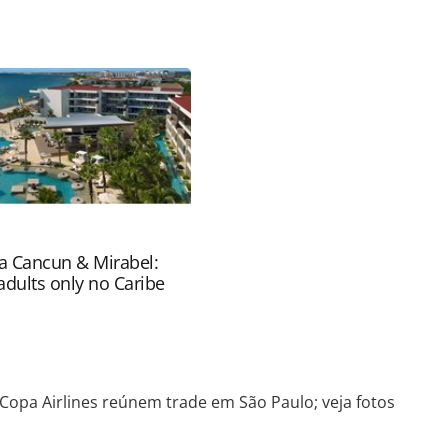
favor utilize o link
eventos/2018/11/azul-e-copa-airlines-reunem-
9.html ou as ferramentas oferecidas na página.
ROTAS Editora é protegido pela legislação
ão reproduza o conteúdo sem autorização da
tas.com.br).
ra Cancun & Mirabel:
adults only no Caribe
 Copa Airlines reúnem trade em São Paulo; veja fotos