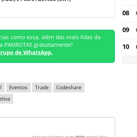
cias como essa, além das mais lidas da
ta PANROTAS gratuitamente?
grupo de WhatsApp.
l
Eventos
Trade
Codeshare
etiva