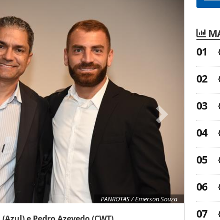
MA
PANROTAS / Emerson Souza
a (Azul) e Pedro Azevedo (CWT)