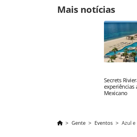
Para compartilhar esse conteúdo, por 
Mais notícias
https://www.panrotas.com.br/gente/
trade-em-sao-paulo-veja-fotos_16018
Todo o conteúdo produzido pela PAN
brasileira sobre direito autoral. N
PANROTAS Editora (copyright@panro
Secrets Rivie
experiências 
Mexicano
Gente
Eventos
Azul e