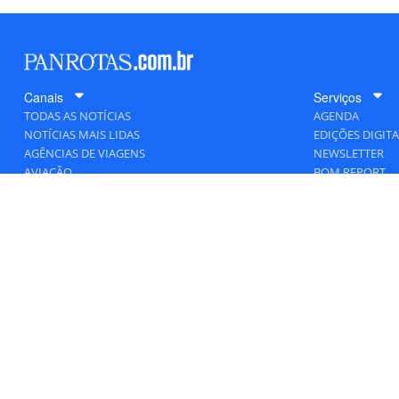
Canais
Serviços
TODAS AS NOTÍCIAS
AGENDA
NOTÍCIAS MAIS LIDAS
EDIÇÕES DIGITA
AGÊNCIAS DE VIAGENS
NEWSLETTER
AVIAÇÃO
BOM REPORT
BLOGOSFERA
DESTINOS
GENTE
HOTELARIA
MERCADO
PANCORP
PANROTAS+
VIAGENS DE LUXO
VÍDEOS
Todos os direitos reservados a PANROTA