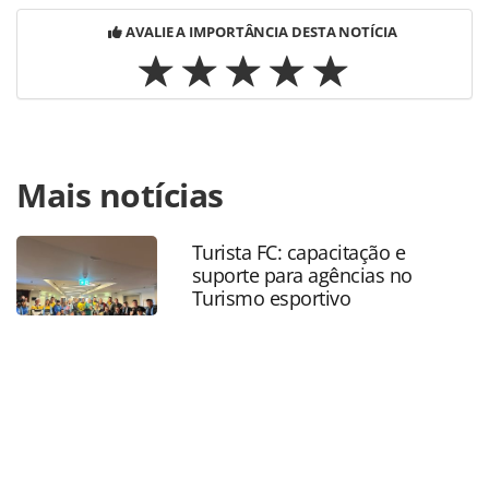
AVALIE A IMPORTÂNCIA DESTA NOTÍCIA
Para compartilhar esse conteúdo, por favor utilize o link
Mais notícias
https://www.panrotas.com.br/gente/eventos/2023/02/turi
de-curacao-recebe-orinter-no-carnaval-do-rio-de-
janeiro_194882.html ou as ferramentas oferecidas na
Turista FC: capacitação e
página. Todo o conteúdo produzido pela PANROTAS
suporte para agências no
Editora é protegido pela legislação brasileira sobre direito
Turismo esportivo
autoral. Não reproduza o conteúdo sem autorização da
PANROTAS Editora (copyright@panrotas.com.br).