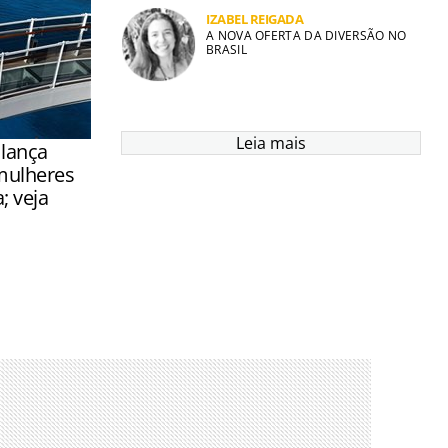
IZABEL REIGADA
A NOVA OFERTA DA DIVERSÃO NO
BRASIL
Leia mais
 lança
mulheres
 veja
uitas
or falta de