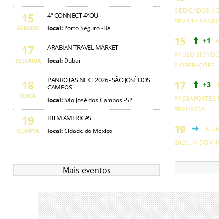
DEDICADOS AO
15
4ª CONNECT 4YOU
REVISTA PANR
local:
Porto Seguro -BA
SÁBADO
+1
A
17
ARABIAN TRAVEL MARKET
PAULO BIOND
local:
Dubai
SEGUNDA
E OPERAÇÕES
PANROTAS NEXT 2026 - SÃO JOSÉ DOS
18
+3
I
CAMPOS
TERÇA
PASSAPORTES 
local:
São José dos Campos -SP
RECURSOS
19
IBTM AMERICAS
A U
local:
Cidade do México
QUARTA
2026, IA DOMI
Mais eventos