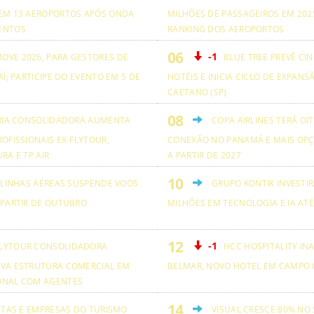
EM 13 AEROPORTOS APÓS ONDA
MILHÕES DE PASSAGEIROS EM 2025
ENTOS
RANKING DOS AEROPORTOS
-1
OVE 2026, PARA GESTORES DE
BLUE TREE PREVÊ CI
AÍ; PARTICIPE DO EVENTO EM 5 DE
HOTÉIS E INICIA CICLO DE EXPANS
CAETANO (SP)
RIA CONSOLIDADORA AUMENTA
COPA AIRLINES TERÁ OI
OFISSIONAIS EX-FLYTOUR,
CONEXÃO NO PANAMÁ E MAIS OPÇ
RA E TP AIR
A PARTIR DE 2027
 LINHAS AÉREAS SUSPENDE VOOS
GRUPO KONTIK INVESTIR
 PARTIR DE OUTUBRO
MILHÕES EM TECNOLOGIA E IA ATÉ
-1
LYTOUR CONSOLIDADORA
HCC HOSPITALITY IN
VA ESTRUTURA COMERCIAL EM
BELMAR, NOVO HOTEL EM CAMPO 
ONAL COM AGENTES
ETAS E EMPRESAS DO TURISMO
VISUAL CRESCE 80% NO