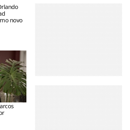
Orlando
ad
omo novo
arcos
or
ração