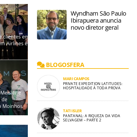
ijos
Wyndham São Paulo
Ibirapuera anuncia
novo diretor geral
e clientes em
m Airlines e
BLOGOSFERA
MARI CAMPOS
PRIVATE EXPEDITION LATITUDES:
HOSPITALIDADE À TODA PROVA
Meisler e
 de
to Moinhos
TATI ISLER
PANTANAL: A RIQUEZA DA VIDA
SELVAGEM – PARTE 2