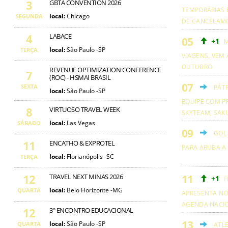
3
GBTA CONVENTION 2026
TEMPORÁRIAS 
local:
Chicago
SEGUNDA
DE CANCELAM
4
LABACE
+1
M
local:
São Paulo -SP
TERÇA
VIAGENS, VEM 
OUTUBRO
REVENUE OPTIMIZATION CONFERENCE
7
(ROC) - HSMAI BRASIL
SEXTA
PÁT
local:
São Paulo -SP
EQUIPE COM PR
8
VIRTUOSO TRAVEL WEEK
SKYTEAM, SAKU
local:
Las Vegas
SÁBADO
GOL
11
ENCATHO & EXPROTEL
PARA ARUBA A
local:
Florianópolis -SC
TERÇA
12
TRAVEL NEXT MINAS 2026
+1
F
local:
Belo Horizonte -MG
QUARTA
APRESENTA NO
AGENDA NACI
12
3º ENCONTRO EDUCACIONAL
local:
São Paulo -SP
QUARTA
ATL