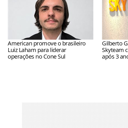
American promove o brasileiro
Gilberto G
Luiz Laham para liderar
Skyteam c
operações no Cone Sul
após 3 an
Executivo será responsável pelas
Executivo v
operações da American em cinco
a operação 
aeroportos da região