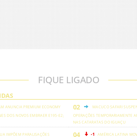
FIQUE LIGADO
IDAS
AM ANUNCIA PREMIUM ECONOMY
MACUCO SAFARI SUSPE
NES DOS NOVOS EMBRAER E195-E2;
OPERAÇÕES TEMPORARIAMENTE A
NAS CATARATAS DO IGUAÇU
-1
UA IMPÕEM PARALISAÇÕES
AMÉRICA LATINA MO