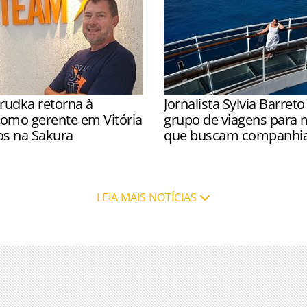
rudka retorna à
Jornalista Sylvia Barreto
omo gerente em Vitória
grupo de viagens para 
os na Sakura
que buscam companhia;
olta à empresa para liderar
Sylvia Barreto notou que m
no Espírito Santo
mulheres deixam de viajar p
companhia e segurança
LEIA MAIS NOTÍCIAS