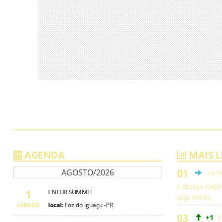
AGENDA
MAIS L
AGOSTO/2026
LAT
E REVELA CABI
1
ENTUR SUMMIT
VEJA FOTOS
local:
Foz do Iguaçu -PR
SÁBADO
+1
E