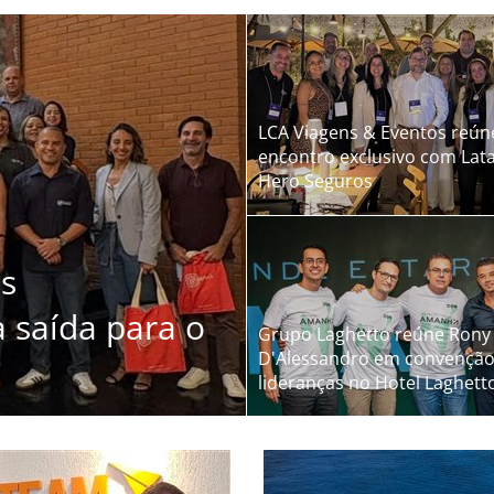
degustação de vinhos e que
LCA Viagens & Eventos reún
encontro exclusivo com Lata
Hero Seguros
os
a saída para o
Grupo Laghetto reúne Rony 
D'Alessandro em convenção
lideranças no Hotel Laghet