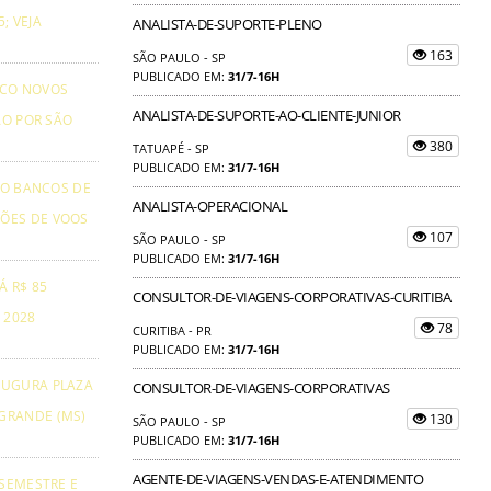
; VEJA
ANALISTA-DE-SUPORTE-PLENO
163
SÃO PAULO - SP
PUBLICADO EM:
31/7-16H
NCO NOVOS
ANALISTA-DE-SUPORTE-AO-CLIENTE-JUNIOR
ÃO POR SÃO
380
TATUAPÉ - SP
PUBLICADO EM:
31/7-16H
TO BANCOS DE
ANALISTA-OPERACIONAL
ÕES DE VOOS
107
SÃO PAULO - SP
PUBLICADO EM:
31/7-16H
Á R$ 85
CONSULTOR-DE-VIAGENS-CORPORATIVAS-CURITIBA
 2028
78
CURITIBA - PR
PUBLICADO EM:
31/7-16H
AUGURA PLAZA
CONSULTOR-DE-VIAGENS-CORPORATIVAS
GRANDE (MS)
130
SÃO PAULO - SP
PUBLICADO EM:
31/7-16H
AGENTE-DE-VIAGENS-VENDAS-E-ATENDIMENTO
 SEMESTRE E