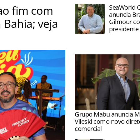
ao fim com
SeaWorld 
anuncia Br
 Bahia; veja
Gilmour c
presidente
ós agenda de capacitações e
Grupo Mabu anuncia M
Vileski como novo diret
comercial
Executivo comandará integ