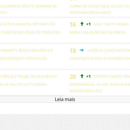
S ESPORTES VÃO TE INSPIRAR NA
TORNA-SE A BOUTIQUE DA CVC CO
OTAS
PERSONALIZAR VIAGENS
+1
GAXTUR ANUNCIA RETORNO DE
ANAC LIMITA VENDA
O COMO NOVO HEAD DE PRODUTOS
AÉREAS DA FLYBONDI NO BRASIL
TAMARATY REDUZ EMISSÃO DE
AGÊNCIA LANÇA ROTEIRO
NO EXTERIOR POR FALTA DE
COM FELIPE MASSA E UNIVERSO D
+1
M MÊS DO TRAVEL TECH HUB DAY
ESPÍRITO SANTO TER
NA AS PAUTAS DO TURISMO
EXPERIMENTAL DA GOL PARA BUEN
VENDIDO PELA CVC
Leia mais