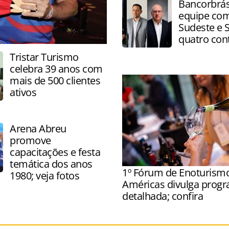
Bancorbrás
comercial dos empreendi
equipe com
foco em receita e distribui
Sudeste e 
quatro con
Tristar Turismo
celebra 39 anos com
mais de 500 clientes
ativos
Arena Abreu
promove
capacitações e festa
temática dos anos
1º Fórum de Enoturism
1980; veja fotos
Américas divulga prog
detalhada; confira
Evento acontece na próxim
em São Paulo, e terá palest