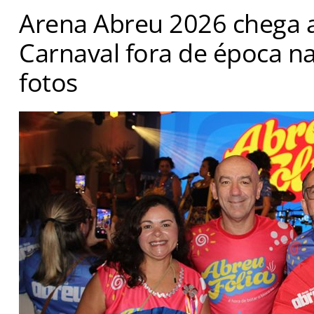
Arena Abreu 2026 chega 
Carnaval fora de época na
fotos
Evento agitou o trade com músicas clássicas do Axé ap
reuniões