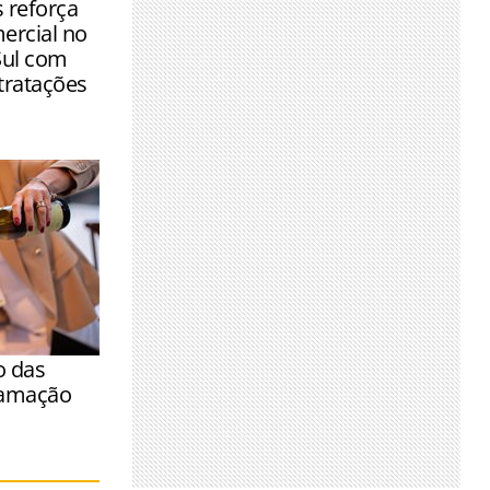
 reforça
mentos com
ercial no
ção
Sul com
tratações
o das
ramação
a semana,
ras e