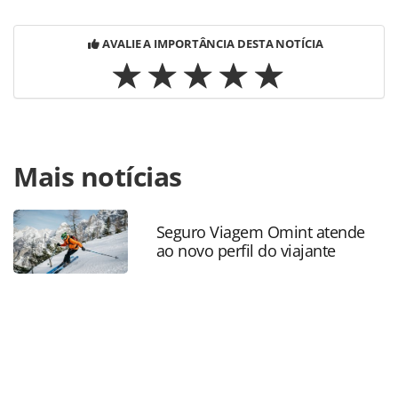
AVALIE A IMPORTÂNCIA DESTA NOTÍCIA
Para compartilhar esse conteúdo, por favor utilize o link
Mais notícias
https://www.panrotas.com.br/gente/eventos/2026/05/veja-
fotos-da-festa-de-abertura-do-sindepat-summit-no-
parque-bondinho-pao-de-acucar_228464.html ou as
ferramentas oferecidas na página. Todo o conteúdo
Seguro Viagem Omint atende
ao novo perfil do viajante
produzido pela PANROTAS Editora é protegido pela
legislação brasileira sobre direito autoral. Não reproduza o
conteúdo sem autorização da PANROTAS Editora
(copyright@panrotas.com.br).