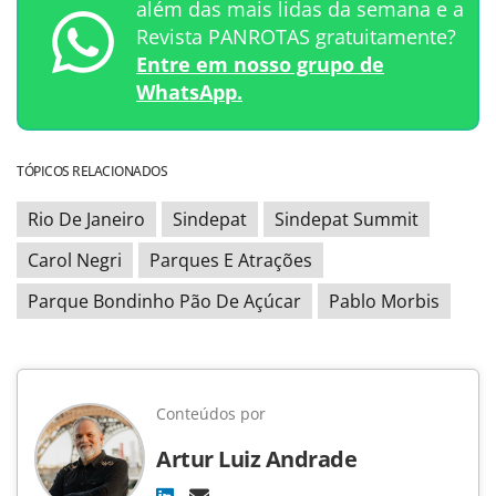
além das mais lidas da semana e a
Revista PANROTAS gratuitamente?
Entre em nosso grupo de
WhatsApp.
TÓPICOS RELACIONADOS
Rio De Janeiro
Sindepat
Sindepat Summit
Carol Negri
Parques E Atrações
Parque Bondinho Pão De Açúcar
Pablo Morbis
Conteúdos por
Artur Luiz Andrade