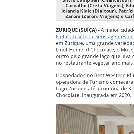
Silvio Campbell (Chancetour),
Carvalho (Creta Viagens), Edu
Iolanda Klaic (Dialtour), Patríc
Zaroni (Zaroni Viagens) e C
ZURIQUE (SUÍÇA) -
A maior cidad
Flot com sete de seus agentes de
em Zurique, uma grande variedade
Lindt Home of Chocolate, o Museu
outro pelo grande lago que lev
no restaurante vegetariano mais
Hospedados no Best Western Plus
operadora de Turismo começaram
Lago Zurique até a comuna de Kil
Chocolate, inaugurada em 2020.