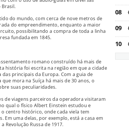
como com o uso de áudio-guias em diversas
 Brasil.
etido do mundo, com cerca de nove metros de
entrada do empreendimento, enquanto a maior
 circuito, possibilitando a compra de toda a linha
presa fundada em 1845.
 assentamento romano construído há mais de
ta história foi escrita na região em que a cidade
 das principais da Europa. Com a guia de
ra que mora na Suíça há mais de 30 anos, o
obre suas peculiaridades.
es de viagens parceiros da operadora visitaram
no qual o físico Albert Einstein estudou e
 o centro histórico, onde cada viela tem
s. Em uma delas, por exemplo, está a casa em
r a Revolução Russa de 1917.