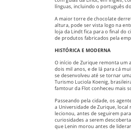
com guias da Lindt, em inglês, 
línguas, incluindo o português do
A maior torre de chocolate derr
altura, pode ser vista logo na 
loja da Lindt fica para o final do
de produtos fabricados pela em
HISTÓRICA E MODERNA
O início de Zurique remonta um
dois mil anos, e de lá para cá mui
se desenvolveu até se tornar uma
Turismo Luciola Koenig, brasilei
famtour da Flot conheceu mais s
Passeando pela cidade, os agent
a Universidade de Zurique, local 
lecionou, antes de seguirem para
curiosidades a serem descoberta
que Lenin morou antes de lidera