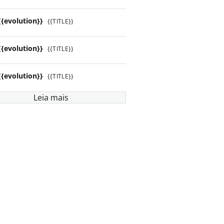
{{evolution}}
{{TITLE}}
{{evolution}}
{{TITLE}}
{{evolution}}
{{TITLE}}
Leia mais