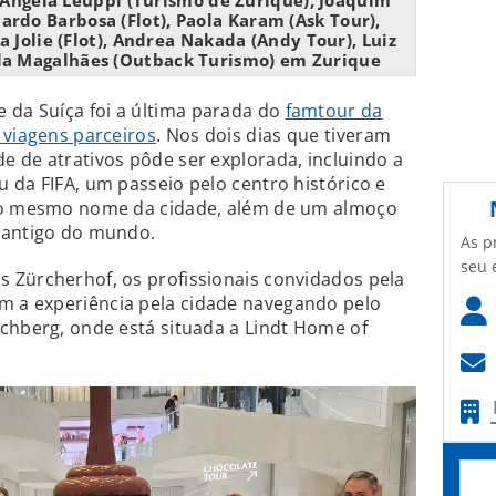
 Angela Leuppi (Turismo de Zurique), Joaquim
ardo Barbosa (Flot), Paola Karam (Ask Tour),
ia Jolie (Flot), Andrea Nakada (Andy Tour), Luiz
arla Magalhães (Outback Turismo) em Zurique
e da Suíça foi a última parada do
famtour da
 viagens parceiros
. Nos dois dias que tiveram
 de atrativos pôde ser explorada, incluindo a
 da FIFA, um passeio pelo centro histórico e
a o mesmo nome da cidade, além de um almoço
 antigo do mundo.
As p
seu 
 Zürcherhof, os profissionais convidados pela
 a experiência pela cidade navegando pelo
chberg, onde está situada a Lindt Home of