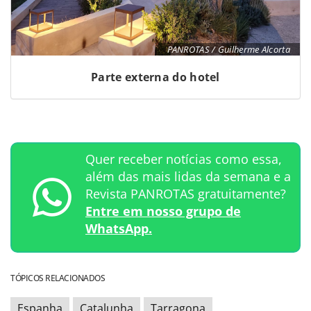
PANROTAS / Guilherme Alcorta
Parte externa do hotel
Quer receber notícias como essa,
além das mais lidas da semana e a
Revista PANROTAS gratuitamente?
Entre em nosso grupo de
WhatsApp.
TÓPICOS RELACIONADOS
Espanha
Catalunha
Tarragona