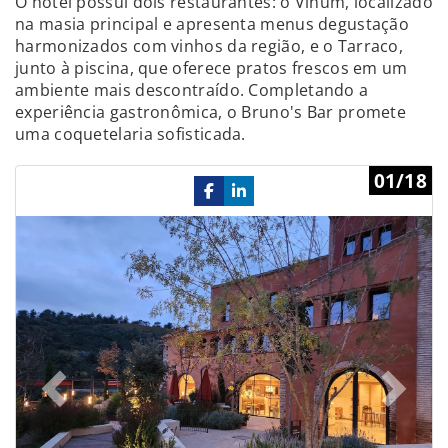
O hotel possui dois restaurantes: o Vinum, localizado
na masia principal e apresenta menus degustação
harmonizados com vinhos da região, e o Tarraco,
junto à piscina, que oferece pratos frescos em um
ambiente mais descontraído. Completando a
experiência gastronômica, o Bruno's Bar promete
uma coquetelaria sofisticada.
Previous
Ne
01/18