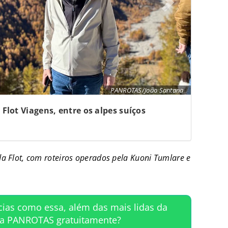
PANROTAS/João Santana
Flot Viagens, entre os alpes suíços
da Flot, com roteiros operados pela Kuoni Tumlare e
cias como essa, além das mais lidas da
ta PANROTAS gratuitamente?