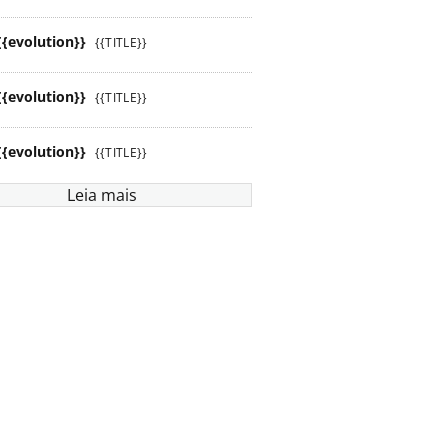
{{evolution}}
{{TITLE}}
{{evolution}}
{{TITLE}}
{{evolution}}
{{TITLE}}
Leia mais