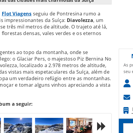
as das cidades mais charmosas da Suíça
a
Flot Viagens
seguiu de Pontresina rumo a
is impressionantes da Suíça:
Diavolezza
, um
e três mil metros de altitude. O trajeto até lá,
a florestas densas, vales verdes e os eternos
 agentes ao topo da montanha, onde se
ôlego: o Glaciar Pers, o majestoso Piz Bernina No
As p
olezza, localizado a 2.978 metros de altitude,
seu 
das vistas mais espetaculares da Suíça, além de
uropa um verdadeiro refúgio entre as montanhas.
moçar e tomar alguns vinhos apreciando a vista
lbum a seguir: