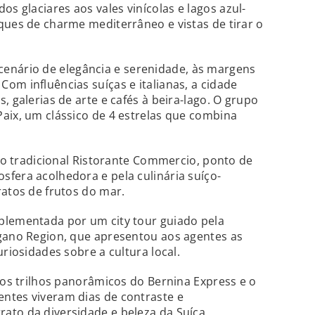
 glaciares aos vales vinícolas e lagos azul-
ques de charme mediterrâneo e vistas de tirar o
enário de elegância e serenidade, às margens
om influências suíças e italianas, a cidade
, galerias de arte e cafés à beira-lago. O grupo
aix, um clássico de 4 estrelas que combina
 no tradicional Ristorante Commercio, ponto de
fera acolhedora e pela culinária suíço-
ratos de frutos do mar.
plementada por um city tour guiado pela
ugano Region, que apresentou aos agentes as
uriosidades sobre a cultura local.
, os trilhos panorâmicos do Bernina Express e o
ntes viveram dias de contraste e
ato da diversidade e beleza da Suíça.