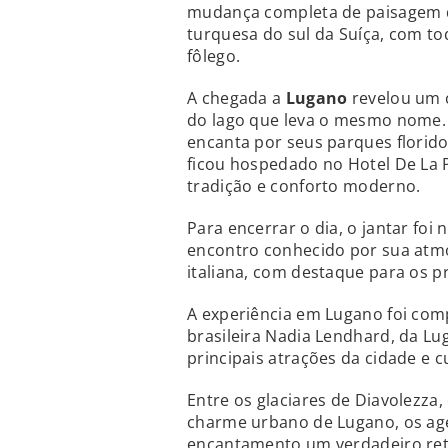
mudança completa de paisagem dos
turquesa do sul da Suíça, com to
fôlego.
A chegada a
Lugano
revelou um c
do lago que leva o mesmo nome. C
encanta por seus parques floridos
ficou hospedado no Hotel De La P
tradição e conforto moderno.
Para encerrar o dia, o jantar foi
encontro conhecido por sua atmos
italiana, com destaque para os p
A experiência em Lugano foi com
brasileira Nadia Lendhard, da L
principais atrações da cidade e c
Entre os glaciares de Diavolezza
charme urbano de Lugano, os age
encantamento um verdadeiro retr