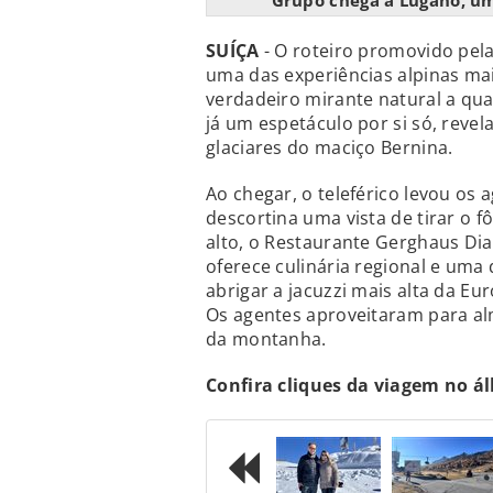
Grupo chega a Lugano, um
SUÍÇA
- O roteiro promovido pel
uma das experiências alpinas ma
verdadeiro mirante natural a quas
já um espetáculo por si só, revel
glaciares do maciço Bernina.
Ao chegar, o teleférico levou os
descortina uma vista de tirar o f
alto, o Restaurante Gerghaus Diav
oferece culinária regional e uma 
abrigar a jacuzzi mais alta da E
Os agentes aproveitaram para al
da montanha.
Confira cliques da viagem no á