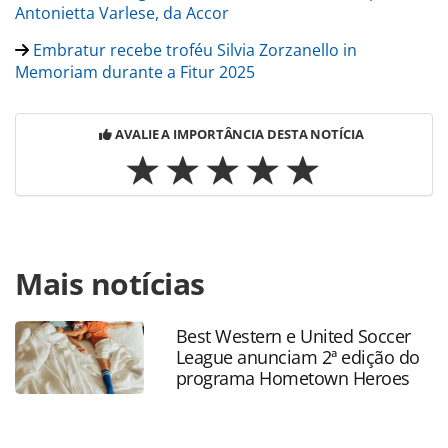
Antonietta Varlese, da Accor
Embratur recebe troféu Silvia Zorzanello in
Memoriam durante a Fitur 2025
AVALIE A IMPORTÂNCIA DESTA NOTÍCIA
Para compartilhar esse conteúdo, por favor utilize o link
Mais notícias
https://www.panrotas.com.br/gente/memoria/2025/04/fale
enoir-zorzanello-pai-de-eduardo-e-vinicius-e-viuvo-de-
silvia-zorzanello_216098.html ou as ferramentas oferecidas
Best Western e United Soccer
na página. Todo o conteúdo produzido pela PANROTAS
League anunciam 2ª edição do
Editora é protegido pela legislação brasileira sobre direito
programa Hometown Heroes
autoral. Não reproduza o conteúdo sem autorização da
PANROTAS Editora (copyright@panrotas.com.br).