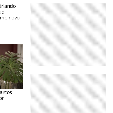
Orlando
ad
omo novo
arcos
or
ração