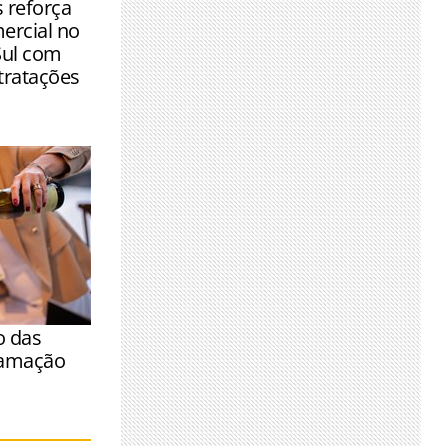
 reforça
mentos com
ercial no
ção
Sul com
tratações
o das
ramação
a semana,
ras e