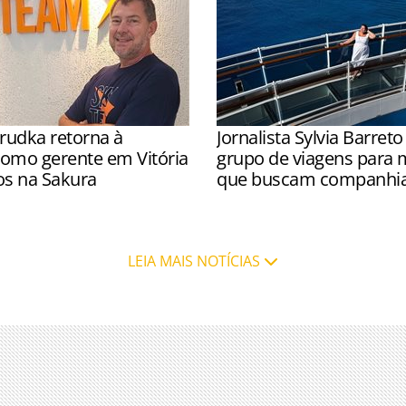
rudka retorna à
Jornalista Sylvia Barreto
omo gerente em Vitória
grupo de viagens para 
os na Sakura
que buscam companhia;
olta à empresa para liderar
Sylvia Barreto notou que m
no Espírito Santo
mulheres deixam de viajar p
companhia e segurança
LEIA MAIS NOTÍCIAS