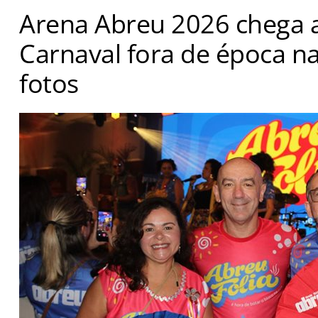
Arena Abreu 2026 chega 
Carnaval fora de época na
fotos
Evento agitou o trade com músicas clássicas do Axé ap
reuniões