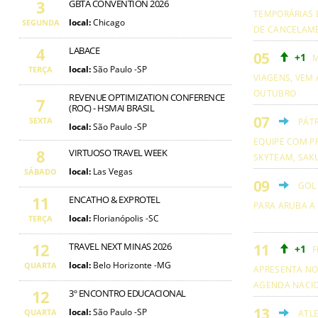
3
GBTA CONVENTION 2026
TEMPORÁRIAS 
local:
Chicago
SEGUNDA
DE CANCELAM
4
LABACE
+1
M
local:
São Paulo -SP
TERÇA
VIAGENS, VEM 
OUTUBRO
REVENUE OPTIMIZATION CONFERENCE
7
(ROC) - HSMAI BRASIL
SEXTA
PÁT
local:
São Paulo -SP
EQUIPE COM PR
8
VIRTUOSO TRAVEL WEEK
SKYTEAM, SAKU
local:
Las Vegas
SÁBADO
GOL
11
ENCATHO & EXPROTEL
PARA ARUBA A
local:
Florianópolis -SC
TERÇA
12
TRAVEL NEXT MINAS 2026
+1
F
local:
Belo Horizonte -MG
QUARTA
APRESENTA NO
AGENDA NACI
12
3º ENCONTRO EDUCACIONAL
local:
São Paulo -SP
QUARTA
ATL