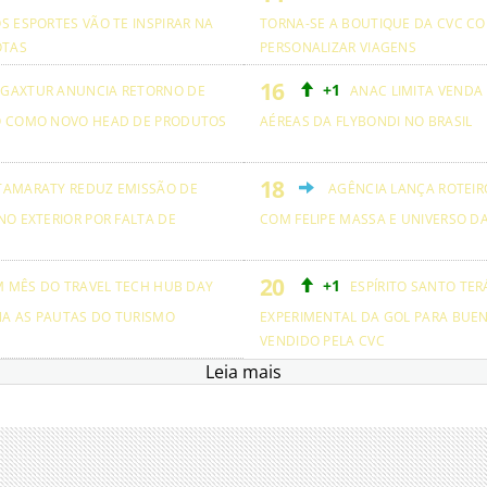
S ESPORTES VÃO TE INSPIRAR NA
TORNA-SE A BOUTIQUE DA CVC CO
OTAS
PERSONALIZAR VIAGENS
+1
GAXTUR ANUNCIA RETORNO DE
ANAC LIMITA VENDA
O COMO NOVO HEAD DE PRODUTOS
AÉREAS DA FLYBONDI NO BRASIL
TAMARATY REDUZ EMISSÃO DE
AGÊNCIA LANÇA ROTEIRO
NO EXTERIOR POR FALTA DE
COM FELIPE MASSA E UNIVERSO D
+1
M MÊS DO TRAVEL TECH HUB DAY
ESPÍRITO SANTO TER
NA AS PAUTAS DO TURISMO
EXPERIMENTAL DA GOL PARA BUEN
VENDIDO PELA CVC
Leia mais