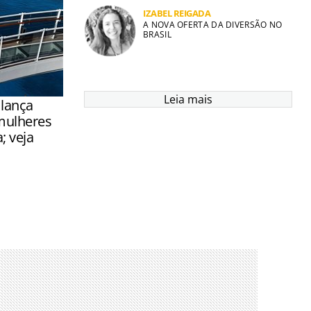
IZABEL REIGADA
A NOVA OFERTA DA DIVERSÃO NO
BRASIL
Leia mais
 lança
mulheres
 veja
uitas
or falta de