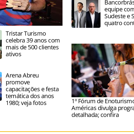
Bancorbrás
comercial dos empreendi
equipe com
foco em receita e distribui
Sudeste e 
quatro con
Tristar Turismo
celebra 39 anos com
mais de 500 clientes
ativos
Arena Abreu
promove
capacitações e festa
temática dos anos
1º Fórum de Enoturism
1980; veja fotos
Américas divulga prog
detalhada; confira
Evento acontece na próxim
em São Paulo, e terá palest