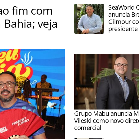
ao fim com
SeaWorld 
anuncia Br
 Bahia; veja
Gilmour c
presidente
ós agenda de capacitações e
Grupo Mabu anuncia M
Vileski como novo diret
comercial
Executivo comandará integ