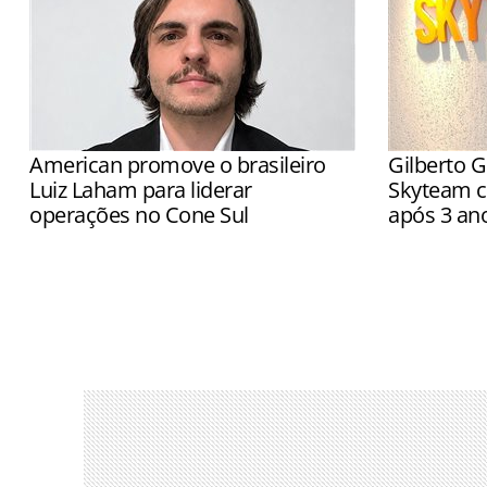
American promove o brasileiro
Gilberto G
Luiz Laham para liderar
Skyteam c
operações no Cone Sul
após 3 an
Executivo será responsável pelas
Executivo v
operações da American em cinco
a operação 
aeroportos da região