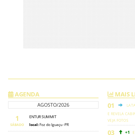
AGENDA
MAIS L
AGOSTO/2026
LAT
E REVELA CABI
1
ENTUR SUMMIT
VEJA FOTOS
local:
Foz do Iguaçu -PR
SÁBADO
+1
E