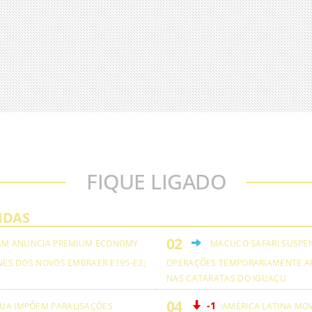
FIQUE LIGADO
IDAS
AM ANUNCIA PREMIUM ECONOMY
MACUCO SAFARI SUSPE
NES DOS NOVOS EMBRAER E195-E2;
OPERAÇÕES TEMPORARIAMENTE A
NAS CATARATAS DO IGUAÇU
-1
UA IMPÕEM PARALISAÇÕES
AMÉRICA LATINA MO