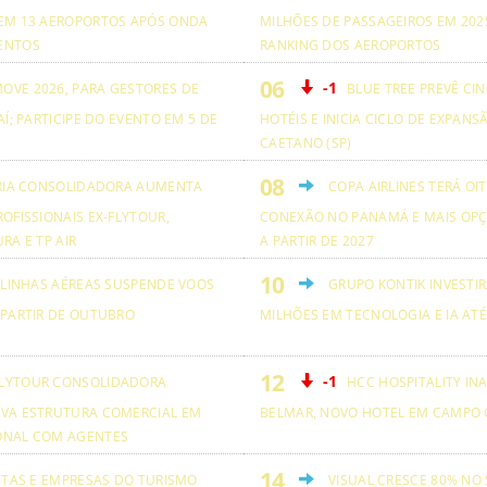
EM 13 AEROPORTOS APÓS ONDA
MILHÕES DE PASSAGEIROS EM 2025
ENTOS
RANKING DOS AEROPORTOS
-1
OVE 2026, PARA GESTORES DE
BLUE TREE PREVÊ CI
AÍ; PARTICIPE DO EVENTO EM 5 DE
HOTÉIS E INICIA CICLO DE EXPANS
CAETANO (SP)
RIA CONSOLIDADORA AUMENTA
COPA AIRLINES TERÁ OI
OFISSIONAIS EX-FLYTOUR,
CONEXÃO NO PANAMÁ E MAIS OPÇ
RA E TP AIR
A PARTIR DE 2027
 LINHAS AÉREAS SUSPENDE VOOS
GRUPO KONTIK INVESTIR
 PARTIR DE OUTUBRO
MILHÕES EM TECNOLOGIA E IA ATÉ
-1
LYTOUR CONSOLIDADORA
HCC HOSPITALITY IN
VA ESTRUTURA COMERCIAL EM
BELMAR, NOVO HOTEL EM CAMPO 
ONAL COM AGENTES
ETAS E EMPRESAS DO TURISMO
VISUAL CRESCE 80% NO