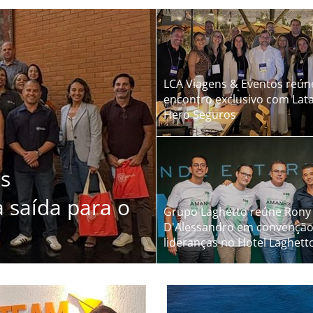
degustação de vinhos e que
LCA Viagens & Eventos reún
encontro exclusivo com Lata
Hero Seguros
os
a saída para o
Grupo Laghetto reúne Rony 
D'Alessandro em convenção
lideranças no Hotel Laghet