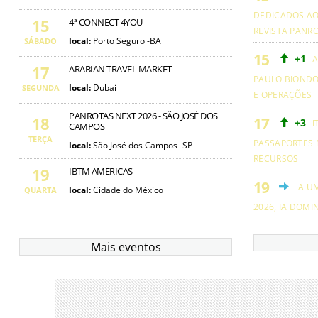
DEDICADOS AO
15
4ª CONNECT 4YOU
REVISTA PANR
local:
Porto Seguro -BA
SÁBADO
+1
A
17
ARABIAN TRAVEL MARKET
PAULO BIOND
local:
Dubai
SEGUNDA
E OPERAÇÕES
PANROTAS NEXT 2026 - SÃO JOSÉ DOS
18
+3
I
CAMPOS
TERÇA
PASSAPORTES 
local:
São José dos Campos -SP
RECURSOS
19
IBTM AMERICAS
A U
local:
Cidade do México
QUARTA
2026, IA DOMI
Mais eventos