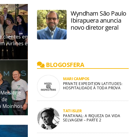
ijos
Wyndham São Paulo
Ibirapuera anuncia
novo diretor geral
e clientes em
m Airlines e
BLOGOSFERA
MARI CAMPOS
PRIVATE EXPEDITION LATITUDES:
HOSPITALIDADE À TODA PROVA
Meisler e
 de
to Moinhos
TATI ISLER
PANTANAL: A RIQUEZA DA VIDA
SELVAGEM – PARTE 2