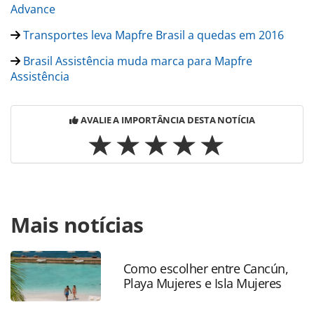
Advance
Transportes leva Mapfre Brasil a quedas em 2016
Brasil Assistência muda marca para Mapfre
Assistência
AVALIE A IMPORTÂNCIA DESTA NOTÍCIA
Para compartilhar esse conteúdo, por favor utilize o link
Mais notícias
https://www.panrotas.com.br/gente/movimentacao/2018/0
anuncia-eduardo-sena-como-ceo-no-brasil_154452.html ou
as ferramentas oferecidas na página. Todo o conteúdo
produzido pela PANROTAS Editora é protegido pela
Como escolher entre Cancún,
Playa Mujeres e Isla Mujeres
legislação brasileira sobre direito autoral. Não reproduza o
conteúdo sem autorização da PANROTAS Editora