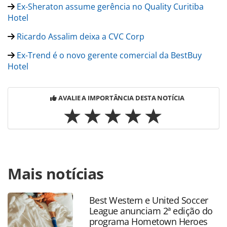
Ex-Sheraton assume gerência no Quality Curitiba
Hotel
Ricardo Assalim deixa a CVC Corp
Ex-Trend é o novo gerente comercial da BestBuy
Hotel
AVALIE A IMPORTÂNCIA DESTA NOTÍCIA
Para compartilhar esse conteúdo, por favor utilize o link
Mais notícias
https://www.panrotas.com.br/gente/movimentacao/2019/0
hotel-rayon-tem-nova-gerente-geral_165266.html ou as
ferramentas oferecidas na página. Todo o conteúdo
Best Western e United Soccer
produzido pela PANROTAS Editora é protegido pela
League anunciam 2ª edição do
legislação brasileira sobre direito autoral. Não reproduza o
programa Hometown Heroes