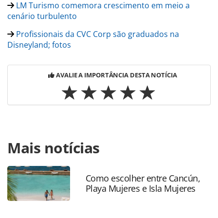
LM Turismo comemora crescimento em meio a
cenário turbulento
Profissionais da CVC Corp são graduados na
Disneyland; fotos
AVALIE A IMPORTÂNCIA DESTA NOTÍCIA
Para compartilhar esse conteúdo, por favor utilize o link
Mais notícias
https://www.panrotas.com.br/gente/movimentacao/2019/07
passa-a-ter-novas-regionais-para-atendimento-de-
filiais_166336.html ou as ferramentas oferecidas na página.
Todo o conteúdo produzido pela PANROTAS Editora é
Como escolher entre Cancún,
Playa Mujeres e Isla Mujeres
protegido pela legislação brasileira sobre direito autoral.
Não reproduza o conteúdo sem autorização da PANROTAS
Editora (copyright@panrotas.com.br).