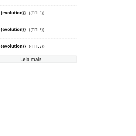
{{evolution}}
{{TITLE}}
{{evolution}}
{{TITLE}}
{{evolution}}
{{TITLE}}
Leia mais