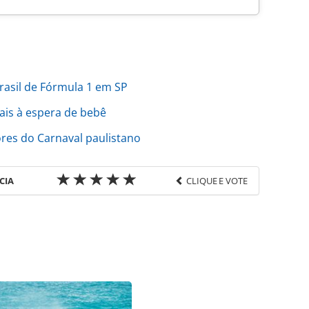
rasil de Fórmula 1 em SP
ais à espera de bebê
ores do Carnaval paulistano
CIA
CLIQUE E VOTE
favor utilize o link
/movimentacao/2020/02/orinter-amplia-em-
344.html ou as ferramentas oferecidas na página.
ROTAS Editora é protegido pela legislação
ão reproduza o conteúdo sem autorização da