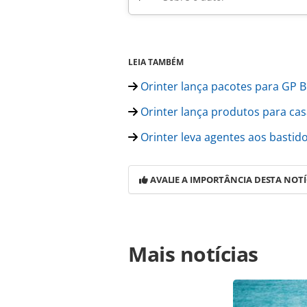
LEIA TAMBÉM
Orinter lança pacotes para GP B
Orinter lança produtos para cas
Orinter leva agentes aos bastid
AVALIE A IMPORTÂNCIA DESTA NOTÍ
Para compartilhar esse conteúdo, por 
Mais notícias
https://www.panrotas.com.br/gente
ribeirao-preto-e-reforca-equipe_171
Todo o conteúdo produzido pela PAN
brasileira sobre direito autoral. N