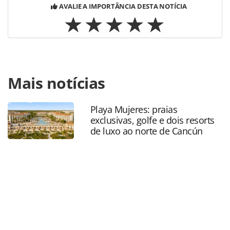
AVALIE A IMPORTÂNCIA DESTA NOTÍCIA
Para compartilhar esse conteúdo, por favor utilize o link
Mais notícias
https://www.panrotas.com.br/gente/movimentacao/2021/
ex-flytour-reforcam-equipe-da-cativa-em-sp_180387.html
ou as ferramentas oferecidas na página. Todo o conteúdo
Playa Mujeres: praias
produzido pela PANROTAS Editora é protegido pela
exclusivas, golfe e dois resorts
legislação brasileira sobre direito autoral. Não reproduza o
de luxo ao norte de Cancún
conteúdo sem autorização da PANROTAS Editora
(copyright@panrotas.com.br).