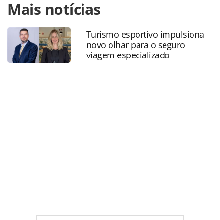
Mais notícias
https://www.panrotas.com.br/gente/movimentacao/2023/08
turismo-anuncia-vagas-de-emprego-para-sao-paulo-e-
minas-gerais_198838.html ou as ferramentas oferecidas na
Turismo esportivo impulsiona
página. Todo o conteúdo produzido pela PANROTAS
novo olhar para o seguro
Editora é protegido pela legislação brasileira sobre direito
viagem especializado
autoral. Não reproduza o conteúdo sem autorização da
PANROTAS Editora (copyright@panrotas.com.br).