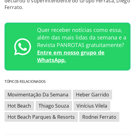
declarou o superintendente do Grupo Ferrasa, Diego
Ferrato.
Quer receber notícias como essa,
além das mais lidas da semana e a
Revista PANROTAS gratuitamente?
Entre em nosso grupo de
WhatsApp.
TÓPICOS RELACIONADOS
Movimentação Da Semana
Heber Garrido
Hot Beach
Thiago Souza
Vinícius Vilela
Hot Beach Parques & Resorts
Rodnei Ferrato