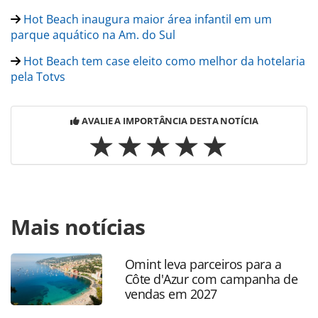
Hot Beach inaugura maior área infantil em um
parque aquático na Am. do Sul
Hot Beach tem case eleito como melhor da hotelaria
pela Totvs
AVALIE A IMPORTÂNCIA DESTA NOTÍCIA
Para compartilhar esse conteúdo, por favor utilize o link
Mais notícias
https://www.panrotas.com.br/gente/movimentacao/2023/0
garrido-deixa-hot-beach-que-tem-nova-diretoria-
confira_199523.html ou as ferramentas oferecidas na
Omint leva parceiros para a
página. Todo o conteúdo produzido pela PANROTAS
Côte d'Azur com campanha de
Editora é protegido pela legislação brasileira sobre direito
vendas em 2027
autoral. Não reproduza o conteúdo sem autorização da
PANROTAS Editora (copyright@panrotas.com.br).