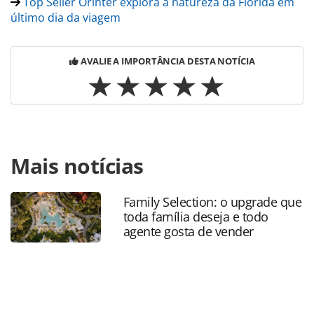
Top Seller Orinter explora a natureza da Flórida em
último dia da viagem
AVALIE A IMPORTÂNCIA DESTA NOTÍCIA
Para compartilhar esse conteúdo, por favor utilize o link
Mais notícias
https://www.panrotas.com.br/gente/movimentacao/2023/09
contrata-dois-novos-executivos-para-regiao-
nordeste_199628.html ou as ferramentas oferecidas na
Family Selection: o upgrade que
página. Todo o conteúdo produzido pela PANROTAS
toda família deseja e todo
Editora é protegido pela legislação brasileira sobre direito
agente gosta de vender
autoral. Não reproduza o conteúdo sem autorização da
PANROTAS Editora (copyright@panrotas.com.br).