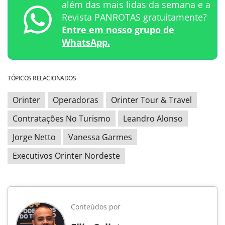
além das mais lidas da semana e a
Revista PANROTAS gratuitamente?
Entre em nosso grupo de
WhatsApp.
TÓPICOS RELACIONADOS
Orinter
Operadoras
Orinter Tour & Travel
Contratações No Turismo
Leandro Alonso
Jorge Netto
Vanessa Garmes
Executivos Orinter Nordeste
Conteúdos por