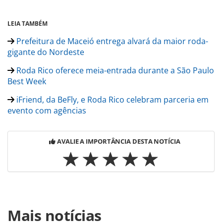
LEIA TAMBÉM
Prefeitura de Maceió entrega alvará da maior roda-
gigante do Nordeste
Roda Rico oferece meia-entrada durante a São Paulo
Best Week
iFriend, da BeFly, e Roda Rico celebram parceria em
evento com agências
AVALIE A IMPORTÂNCIA DESTA NOTÍCIA
Para compartilhar esse conteúdo, por favor utilize o link
Mais notícias
https://www.panrotas.com.br/gente/movimentacao/2024/02