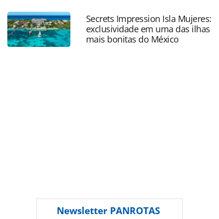
sabato-e-promovida-a-diretora-geral-da-roda-
rico_202885.html ou as ferramentas oferecidas na página.
Secrets Impression Isla Mujeres:
Todo o conteúdo produzido pela PANROTAS Editora é
exclusividade em uma das ilhas
protegido pela legislação brasileira sobre direito autoral.
mais bonitas do México
Não reproduza o conteúdo sem autorização da PANROTAS
Editora (copyright@panrotas.com.br).
Newsletter
PANROTAS