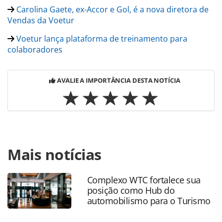
Carolina Gaete, ex-Accor e Gol, é a nova diretora de
Vendas da Voetur
Voetur lança plataforma de treinamento para
colaboradores
AVALIE A IMPORTÂNCIA DESTA NOTÍCIA
Para compartilhar esse conteúdo, por favor utilize o link
Mais notícias
https://www.panrotas.com.br/gente/movimentacao/2024/0
turismo-anuncia-novo-coordenador-de-
marketing_206420.html ou as ferramentas oferecidas na
Complexo WTC fortalece sua
página. Todo o conteúdo produzido pela PANROTAS
posição como Hub do
Editora é protegido pela legislação brasileira sobre direito
automobilismo para o Turismo
autoral. Não reproduza o conteúdo sem autorização da
PANROTAS Editora (copyright@panrotas.com.br).