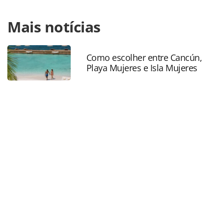
Para compartilhar esse conteúdo, por favor utilize o link
Mais notícias
https://www.panrotas.com.br/gente/movimentacao/2024/0
falcao-ex-bcd-e-nomeado-vice-presidente-de-eventos-da-
avipam_206871.html ou as ferramentas oferecidas na
página. Todo o conteúdo produzido pela PANROTAS
Como escolher entre Cancún,
Playa Mujeres e Isla Mujeres
Editora é protegido pela legislação brasileira sobre direito
autoral. Não reproduza o conteúdo sem autorização da
PANROTAS Editora (copyright@panrotas.com.br).