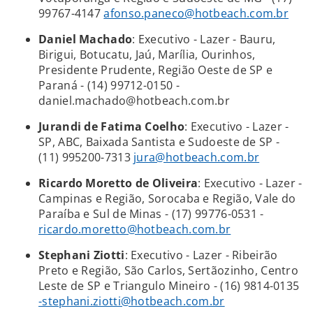
99767-4147
afonso.paneco@hotbeach.com.br
Daniel Machado
: Executivo - Lazer - Bauru,
Birigui, Botucatu, Jaú, Marília, Ourinhos,
Presidente Prudente, Região Oeste de SP e
Paraná - (14) 99712-0150 -
daniel.machado@hotbeach.com.br
Jurandi de Fatima Coelho
: Executivo - Lazer -
SP, ABC, Baixada Santista e Sudoeste de SP -
(11) 995200-7313
jura@hotbeach.com.br
Ricardo Moretto de Oliveira
: Executivo - Lazer -
Campinas e Região, Sorocaba e Região, Vale do
Paraíba e Sul de Minas - (17) 99776-0531 -
ricardo.moretto@hotbeach.com.br
Stephani Ziotti
: Executivo - Lazer - Ribeirão
Preto e Região, São Carlos, Sertãozinho, Centro
Leste de SP e Triangulo Mineiro - (16) 9814-0135
-stephani.ziotti@hotbeach.com.br