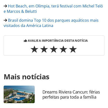
Hot Beach, em Olímpia, terá festival com Michel Teló
e Marcos & Belutti
Brasil domina Top 10 dos parques aquáticos mais
visitados da América Latina
AVALIE A IMPORTÂNCIA DESTA NOTÍCIA
Para compartilhar esse conteúdo, por favor utilize o link
Mais notícias
https://www.panrotas.com.br/gente/movimentacao/2024/0
beach-reforca-sua-area-comercial-com-nomes-
experientes_209476.html ou as ferramentas oferecidas na
página. Todo o conteúdo produzido pela PANROTAS
Dreams Riviera Cancun: férias
perfeitas para toda a família
Editora é protegido pela legislação brasileira sobre direito
autoral. Não reproduza o conteúdo sem autorização da
PANROTAS Editora (copyright@panrotas.com.br).