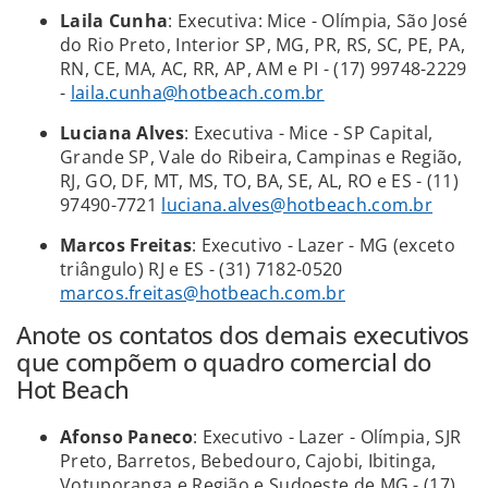
Laila Cunha
: Executiva: Mice - Olímpia, São José
do Rio Preto, Interior SP, MG, PR, RS, SC, PE, PA,
RN, CE, MA, AC, RR, AP, AM e PI - (17) 99748-2229
-
laila.cunha@hotbeach.com.br
Luciana Alves
: Executiva - Mice - SP Capital,
Grande SP, Vale do Ribeira, Campinas e Região,
RJ, GO, DF, MT, MS, TO, BA, SE, AL, RO e ES - (11)
97490-7721
luciana.alves@hotbeach.com.br
Marcos Freitas
: Executivo - Lazer - MG (exceto
triângulo) RJ e ES - (31) 7182-0520
marcos.freitas@hotbeach.com.br
Anote os contatos dos demais executivos
que compõem o quadro comercial do
Hot Beach
Afonso Paneco
: Executivo - Lazer - Olímpia, SJR
Preto, Barretos, Bebedouro, Cajobi, Ibitinga,
Votuporanga e Região e Sudoeste de MG - (17)