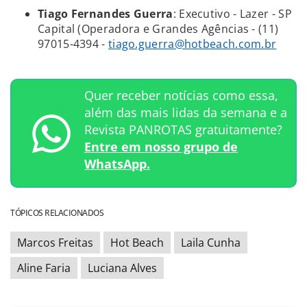
Tiago Fernandes Guerra
: Executivo - Lazer - SP
Capital (Operadora e Grandes Agências - (11)
97015-4394 -
tiago.guerra@hotbeach.com.br
Quer receber notícias como essa,
além das mais lidas da semana e a
Revista PANROTAS gratuitamente?
Entre em nosso grupo de
WhatsApp.
TÓPICOS RELACIONADOS
Marcos Freitas
Hot Beach
Laila Cunha
Aline Faria
Luciana Alves