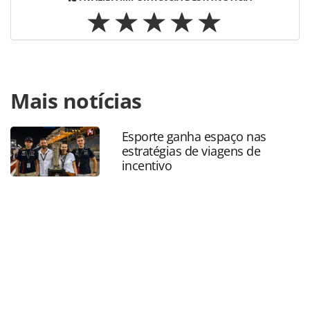
Para compartilhar esse conteúdo, por favor utilize o link
Mais notícias
https://www.panrotas.com.br/gente/movimentacao/2024/
batista-nao-e-mais-o-diretor-de-negocios-da-
omnibees_210458.html ou as ferramentas oferecidas na
Esporte ganha espaço nas
página. Todo o conteúdo produzido pela PANROTAS
estratégias de viagens de
Editora é protegido pela legislação brasileira sobre direito
incentivo
autoral. Não reproduza o conteúdo sem autorização da
PANROTAS Editora (copyright@panrotas.com.br).