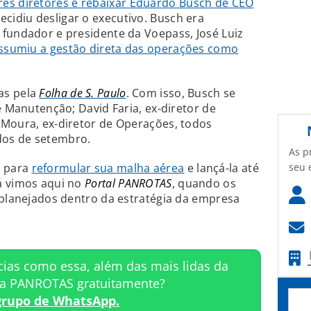
três diretores e rebaixar Eduardo Busch de CEO
ecidiu desligar o executivo. Busch era
fundador e presidente da Voepass, José Luiz
ssumiu a gestão direta das operações como
as pela
Folha de S. Paulo
. Com isso, Busch se
e Manutenção; David Faria, ex-diretor de
 Moura, ex-diretor de Operações, todos
os de setembro.
As p
seu 
m para
reformular sua malha aérea
e lançá-la até
á vimos aqui no
Portal PANROTAS
, quando os
eplanejados dentro da estratégia da empresa
cias como essa, além das mais lidas da
ta PANROTAS gratuitamente?
grupo de WhatsApp.