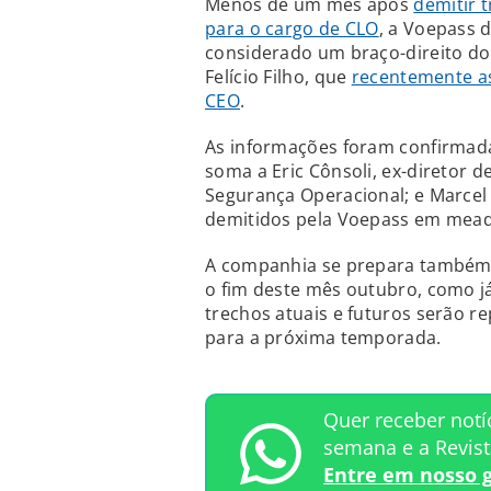
Menos de um mês após
demitir 
para o cargo de CLO
, a Voepass d
considerado um braço-direito do 
Felício Filho, que
recentemente a
CEO
.
As informações foram confirmad
soma a Eric Cônsoli, ex-diretor d
Segurança Operacional; e Marcel
demitidos pela Voepass em mead
A companhia se prepara també
o fim deste mês outubro, como j
trechos atuais e futuros serão r
para a próxima temporada.
Quer receber notí
semana e a Revis
Entre em nosso 