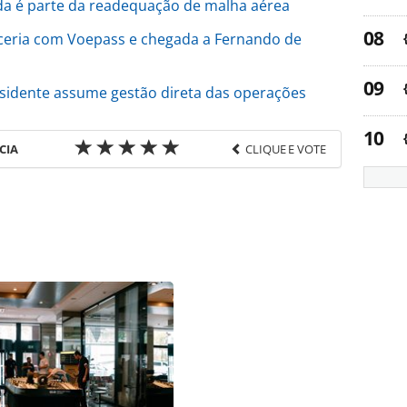
a é parte da readequação de malha aérea
ceria com Voepass e chegada a Fernando de
esidente assume gestão direta das operações
CIA
CLIQUE E VOTE
favor utilize o link
e/movimentacao/2024/10/eduardo-busch-e-o-
em-menos-de-30-dias_210726.html ou as
Todo o conteúdo produzido pela PANROTAS Editora
ra sobre direito autoral. Não reproduza o conteúdo
ra (copyright@panrotas.com.br).