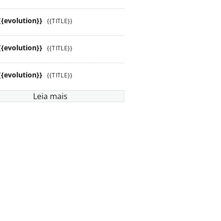
{{evolution}}
{{TITLE}}
{{evolution}}
{{TITLE}}
{{evolution}}
{{TITLE}}
Leia mais