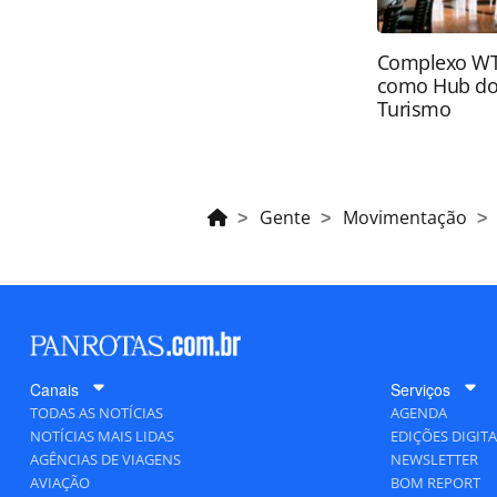
Complexo WTC
como Hub do
Turismo
Gente
Movimentação
Canais
Serviços
TODAS AS NOTÍCIAS
AGENDA
NOTÍCIAS MAIS LIDAS
EDIÇÕES DIGITA
AGÊNCIAS DE VIAGENS
NEWSLETTER
AVIAÇÃO
BOM REPORT