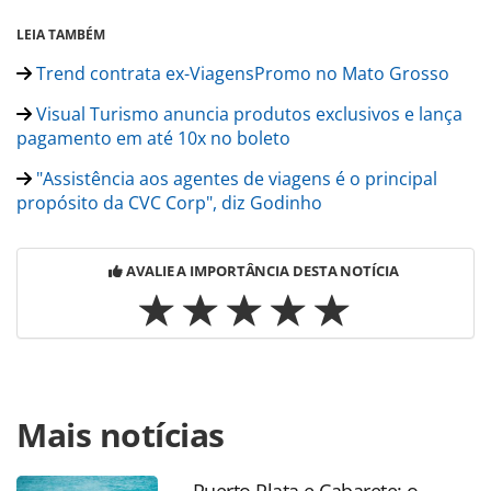
LEIA TAMBÉM
Trend contrata ex-ViagensPromo no Mato Grosso
Visual Turismo anuncia produtos exclusivos e lança
pagamento em até 10x no boleto
"Assistência aos agentes de viagens é o principal
propósito da CVC Corp", diz Godinho
AVALIE A IMPORTÂNCIA DESTA NOTÍCIA
Para compartilhar esse conteúdo, por favor utilize o link
Mais notícias
https://www.panrotas.com.br/gente/movimentacao/2025/0
contrata-ex-frt-e-europlus-como-executiva-de-vendas-no-
rs_215454.html ou as ferramentas oferecidas na página.