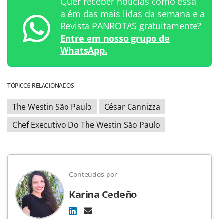
Quer receber notícias como essa,
além das mais lidas da semana e a
Revista PANROTAS gratuitamente?
Entre em nosso grupo de
WhatsApp.
TÓPICOS RELACIONADOS
The Westin São Paulo
César Cannizza
Chef Executivo Do The Westin São Paulo
Conteúdos por
Karina Cedeño