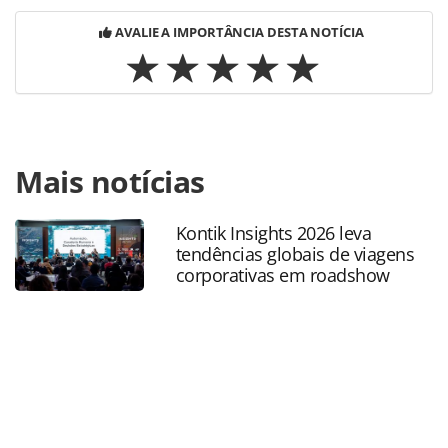
AVALIE A IMPORTÂNCIA DESTA NOTÍCIA
Para compartilhar esse conteúdo, por favor utilize o link
Mais notícias
https://www.panrotas.com.br/gente/movimentacao/2025/0
cannizza-sera-chef-executivo-do-the-westin-sao-
paulo_217086.html ou as ferramentas oferecidas na
Kontik Insights 2026 leva
página. Todo o conteúdo produzido pela PANROTAS
tendências globais de viagens
Editora é protegido pela legislação brasileira sobre direito
corporativas em roadshow
autoral. Não reproduza o conteúdo sem autorização da
PANROTAS Editora (copyright@panrotas.com.br).