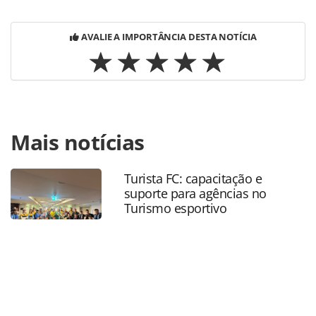
AVALIE A IMPORTÂNCIA DESTA NOTÍCIA
Para compartilhar esse conteúdo, por favor utilize o link
Mais notícias
https://www.panrotas.com.br/gente/movimentacao/2025/0
anuncia-luis-carlos-vargas-como-diretor-
comercial_217634.html ou as ferramentas oferecidas na
Turista FC: capacitação e
página. Todo o conteúdo produzido pela PANROTAS
suporte para agências no
Editora é protegido pela legislação brasileira sobre direito
Turismo esportivo
autoral. Não reproduza o conteúdo sem autorização da
PANROTAS Editora (copyright@panrotas.com.br).