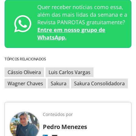
Quer receber notícias como essa,
além das mais lidas da semana e a
Revista PANROTAS gratuitamente?
Entre em nosso grupo de
WhatsApp.
TÓPICOS RELACIONADOS
Cássio Oliveira
Luis Carlos Vargas
Wagner Chaves
Sakura
Sakura Consolidadora
Conteúdos por
Pedro Menezes