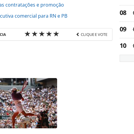
as contratações e promoção
cutiva comercial para RN e PB
CIA
CLIQUE E VOTE
favor utilize o link
e/movimentacao/2026/01/marcos-bizzotto-assume-
-frt-operadora_224975.html ou as ferramentas
údo produzido pela PANROTAS Editora é protegido
eito autoral. Não reproduza o conteúdo sem
copyright@panrotas.com.br).