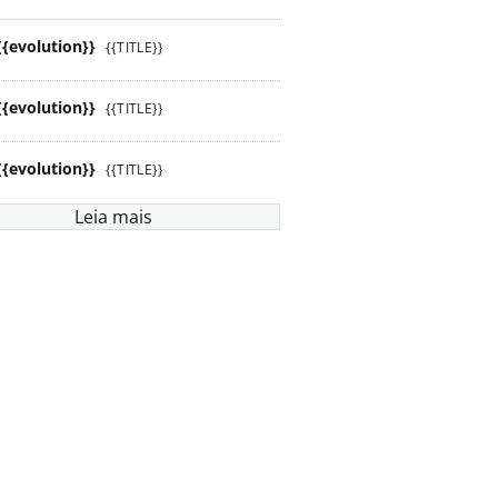
{{evolution}}
{{TITLE}}
{{evolution}}
{{TITLE}}
{{evolution}}
{{TITLE}}
Leia mais