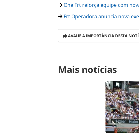
One Frt reforça equipe com nov
Frt Operadora anuncia nova exe
AVALIE A IMPORTÂNCIA DESTA NOTÍ
Para compartilhar esse conteúdo, por 
Mais notícias
https://www.panrotas.com.br/gent
diretoria-de-produtos-nacionais-da
oferecidas na página. Todo o conte
pela legislação brasileira sobre dir
autorização da PANROTAS Editora (