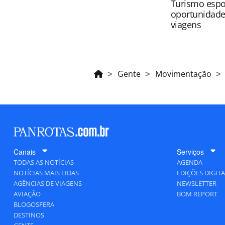
Turismo espo
oportunidade
viagens
Gente
Movimentação
Canais
Serviços
TODAS AS NOTÍCIAS
AGENDA
NOTÍCIAS MAIS LIDAS
EDIÇÕES DIGITA
AGÊNCIAS DE VIAGENS
NEWSLETTER
AVIAÇÃO
BOM REPORT
BLOGOSFERA
DESTINOS