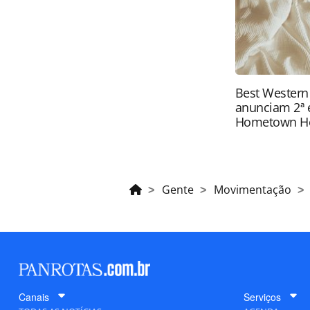
Best Western
anunciam 2ª 
Hometown H
Gente
Movimentação
Canais
Serviços