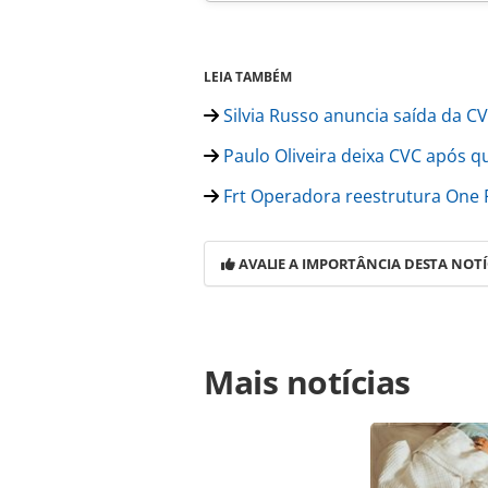
LEIA TAMBÉM
Silvia Russo anuncia saída da C
Paulo Oliveira deixa CVC após 
Frt Operadora reestrutura One F
AVALIE A IMPORTÂNCIA DESTA NOTÍ
Para compartilhar esse conteúdo, por 
Mais notícias
https://www.panrotas.com.br/gente
trajetoria-de-21-anos-no-visite-sao
página. Todo o conteúdo produzido 
brasileira sobre direito autoral. N
PANROTAS Editora (copyright@panro