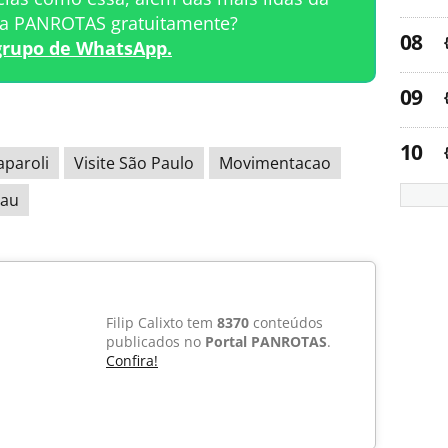
ta PANROTAS gratuitamente?
grupo de WhatsApp.
aparoli
Visite São Paulo
Movimentacao
eau
Filip Calixto tem
8370
conteúdos
publicados no
Portal PANROTAS
.
Confira!