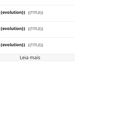
{{evolution}}
{{TITLE}}
{{evolution}}
{{TITLE}}
{{evolution}}
{{TITLE}}
Leia mais