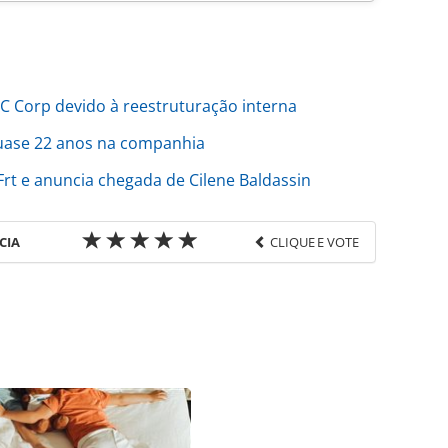
VC Corp devido à reestruturação interna
quase 22 anos na companhia
rt e anuncia chegada de Cilene Baldassin
CIA
CLIQUE E VOTE
favor utilize o link
/movimentacao/2026/05/elenice-zaparoli-encerra-
-paulo_228683.html ou as ferramentas oferecidas na
pela PANROTAS Editora é protegido pela legislação
ão reproduza o conteúdo sem autorização da
tas.com.br).