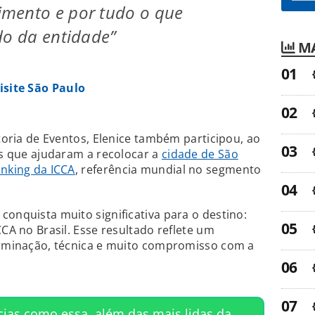
mento e por tudo o que
do da entidade”
MA
isite São Paulo
etoria de Eventos, Elenice também participou, ao
vas que ajudaram a recolocar a
cidade de São
anking da ICCA
, referência mundial no segmento
conquista muito significativa para o destino:
CCA no Brasil. Esse resultado reflete um
terminação, técnica e muito compromisso com a
cias como essa, além das mais lidas da