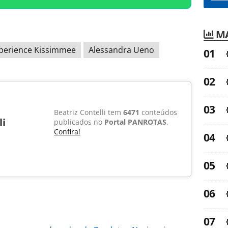
MA
perience Kissimmee
Alessandra Ueno
Beatriz Contelli tem
6471
conteúdos
li
publicados no
Portal PANROTAS
.
Confira!