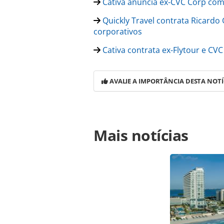
Cativa anuncia ex-CVC Corp co
Quickly Travel contrata Ricardo
corporativos
Cativa contrata ex-Flytour e CVC
AVALIE A IMPORTÂNCIA DESTA NOTÍ
Para compartilhar esse conteúdo, por 
Mais notícias
https://www.panrotas.com.br/gent
promove-alessandra-ueno-a-gerente
oferecidas na página. Todo o conte
pela legislação brasileira sobre dir
autorização da PANROTAS Editora (