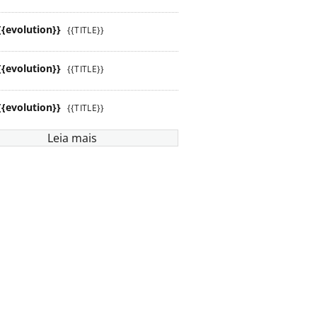
{{evolution}}
{{TITLE}}
{{evolution}}
{{TITLE}}
{{evolution}}
{{TITLE}}
Leia mais