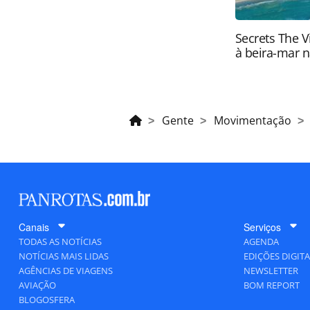
Secrets The V
à beira-mar n
Gente
Movimentação
Canais
Serviços
TODAS AS NOTÍCIAS
AGENDA
NOTÍCIAS MAIS LIDAS
EDIÇÕES DIGITA
AGÊNCIAS DE VIAGENS
NEWSLETTER
AVIAÇÃO
BOM REPORT
BLOGOSFERA