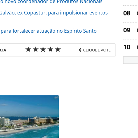
mo novo coordenador de Produtos Nacionais
 Galvão, ex-Copastur, para impulsionar eventos
 para fortalecer atuação no Espírito Santo
CIA
CLIQUE E VOTE
favor utilize o link
e/movimentacao/2026/07/experience-kissimmee-
-global-de-vendas_230106.html ou as ferramentas
údo produzido pela PANROTAS Editora é protegido
eito autoral. Não reproduza o conteúdo sem
copyright@panrotas.com.br).