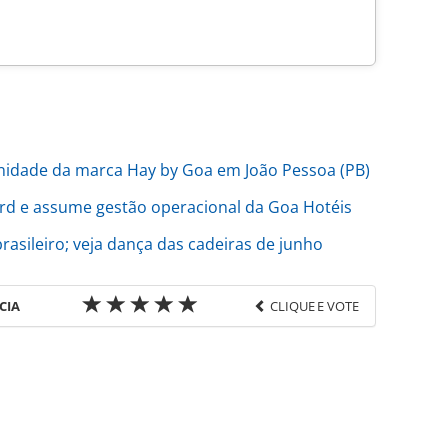
nidade da marca Hay by Goa em João Pessoa (PB)
ord e assume gestão operacional da Goa Hotéis
sileiro; veja dança das cadeiras de junho
CIA
CLIQUE E VOTE
favor utilize o link
/movimentacao/2026/07/goa-hoteis-anuncia-
de-vendas _230042.html ou as ferramentas