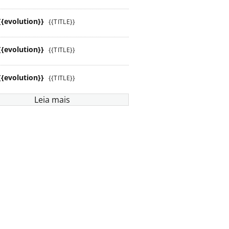
{{evolution}}
{{TITLE}}
{{evolution}}
{{TITLE}}
{{evolution}}
{{TITLE}}
Leia mais