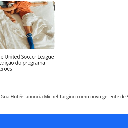
údo produzido pela PANROTAS Editora é protegido
eito autoral. Não reproduza o conteúdo sem
copyright@panrotas.com.br).
 e United Soccer League
edição do programa
eroes
Goa Hotéis anuncia Michel Targino como novo gerente de