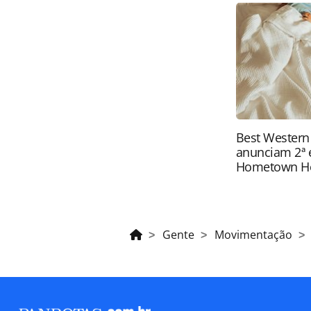
oferecidas na página. Todo o conte
pela legislação brasileira sobre dir
autorização da PANROTAS Editora (
Best Western
anunciam 2ª 
Hometown H
Gente
Movimentação