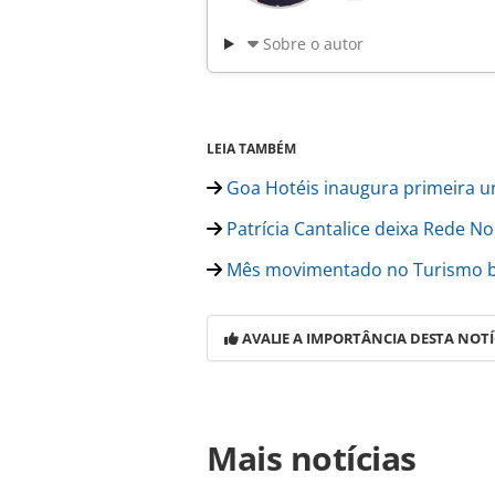
Sobre o autor
LEIA TAMBÉM
Goa Hotéis inaugura primeira u
Patrícia Cantalice deixa Rede N
Mês movimentado no Turismo bra
AVALIE A IMPORTÂNCIA DESTA NOTÍ
Para compartilhar esse conteúdo, por 
Mais notícias
https://www.panrotas.com.br/gente
michel-targino-como-novo-gerente-