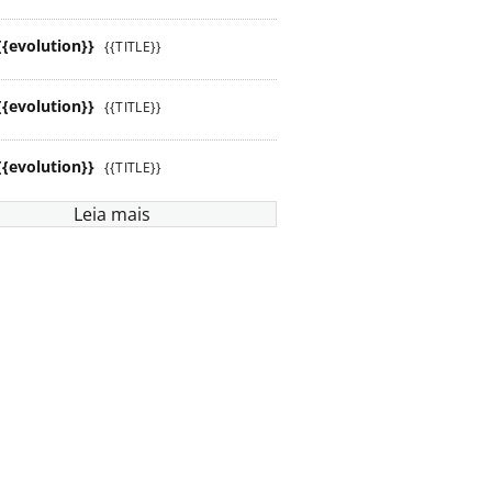
{{evolution}}
{{TITLE}}
{{evolution}}
{{TITLE}}
{{evolution}}
{{TITLE}}
Leia mais