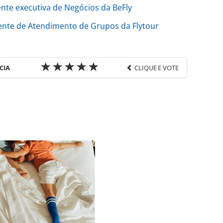
ente executiva de Negócios da BeFly
ente de Atendimento de Grupos da Flytour
CIA
CLIQUE E VOTE
favor utilize o link
/movimentacao/2026/07/luciana-sakamoto-deixa-
-consolidadora-em-minas-gerais_229980.html ou as
Todo o conteúdo produzido pela PANROTAS Editora
ra sobre direito autoral. Não reproduza o conteúdo
ra (copyright@panrotas.com.br).