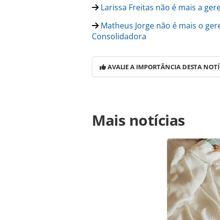
Larissa Freitas não é mais a ger
Matheus Jorge não é mais o ger
Consolidadora
AVALIE A IMPORTÂNCIA DESTA NOTÍ
Para compartilhar esse conteúdo, por 
Mais notícias
https://www.panrotas.com.br/gente
gerencia-de-atendimento-da-flytour
ferramentas oferecidas na página. 
é protegido pela legislação brasilei
sem autorização da PANROTAS Edito