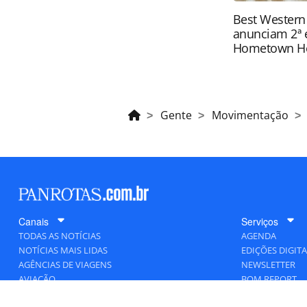
Best Western
anunciam 2ª 
Hometown H
Gente
Movimentação
Canais
Serviços
TODAS AS NOTÍCIAS
AGENDA
NOTÍCIAS MAIS LIDAS
EDIÇÕES DIGITA
AGÊNCIAS DE VIAGENS
NEWSLETTER
AVIAÇÃO
BOM REPORT
BLOGOSFERA