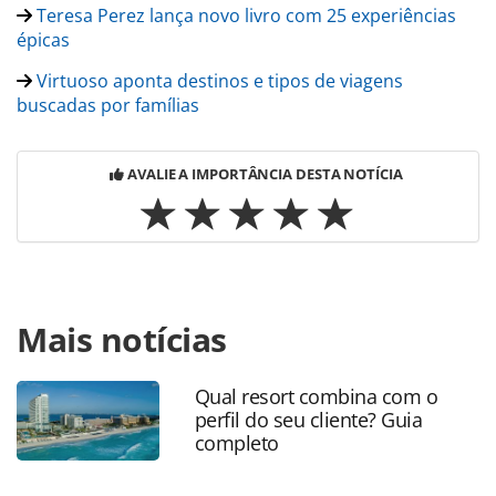
Teresa Perez lança novo livro com 25 experiências
épicas
Virtuoso aponta destinos e tipos de viagens
buscadas por famílias
AVALIE A IMPORTÂNCIA DESTA NOTÍCIA
Para compartilhar esse conteúdo, por favor utilize o link
Mais notícias
https://www.panrotas.com.br/gente/reconhecimento/2018
perez-recebe-premio-na-virtuoso-travel-week-veja-
lista_158117.html ou as ferramentas oferecidas na página.
Qual resort combina com o
Todo o conteúdo produzido pela PANROTAS Editora é
perfil do seu cliente? Guia
protegido pela legislação brasileira sobre direito autoral.
completo
Não reproduza o conteúdo sem autorização da PANROTAS
Editora (copyright@panrotas.com.br).