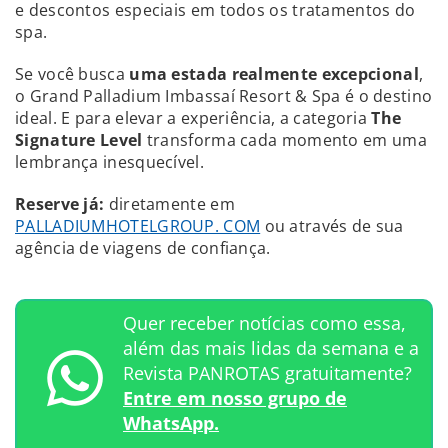
e descontos especiais em todos os tratamentos do
spa.
Se você busca
uma estada realmente excepcional
,
o Grand Palladium Imbassaí Resort & Spa é o destino
ideal. E para elevar a experiência, a categoria
The
Signature Level
transforma cada momento em uma
lembrança inesquecível.
Reserve já:
diretamente em
PALLADIUMHOTELGROUP. COM
ou através de sua
agência de viagens de confiança.
Quer receber notícias como essa,
além das mais lidas da semana e a
Revista PANROTAS gratuitamente?
Entre em nosso grupo de
WhatsApp.