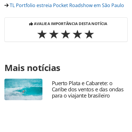
TL Portfolio estreia Pocket Roadshow em São Paulo
AVALIE A IMPORTÂNCIA DESTA NOTÍCIA
Para compartilhar esse conteúdo, por favor utilize o link
Mais notícias
https://www.panrotas.com.br/guia-de-
ferias/luxo/2025/10/castilla-termal-termas-de-luxo-na-
espanha-em-edificios-historicos_221850.html ou as
Puerto Plata e Cabarete: o
ferramentas oferecidas na página. Todo o conteúdo
Caribe dos ventos e das ondas
produzido pela PANROTAS Editora é protegido pela
para o viajante brasileiro
legislação brasileira sobre direito autoral. Não reproduza o
conteúdo sem autorização da PANROTAS Editora
(copyright@panrotas.com.br).