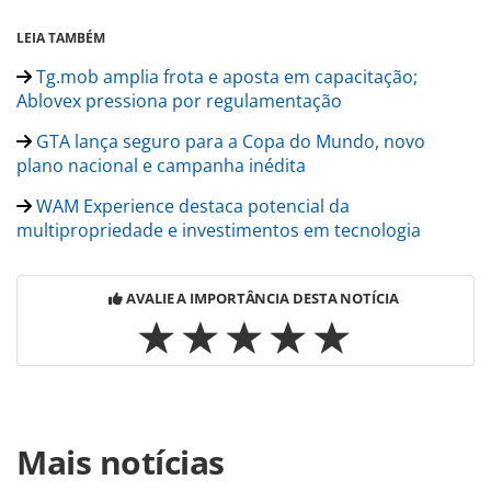
LEIA TAMBÉM
Tg.mob amplia frota e aposta em capacitação;
Ablovex pressiona por regulamentação
GTA lança seguro para a Copa do Mundo, novo
plano nacional e campanha inédita
WAM Experience destaca potencial da
multipropriedade e investimentos em tecnologia
AVALIE A IMPORTÂNCIA DESTA NOTÍCIA
Para compartilhar esse conteúdo, por favor utilize o link
Mais notícias
https://www.panrotas.com.br/hotelaria/distribuicao/2026/
hotels-amplia-distribuicao-global-com-integracao-a-travel-