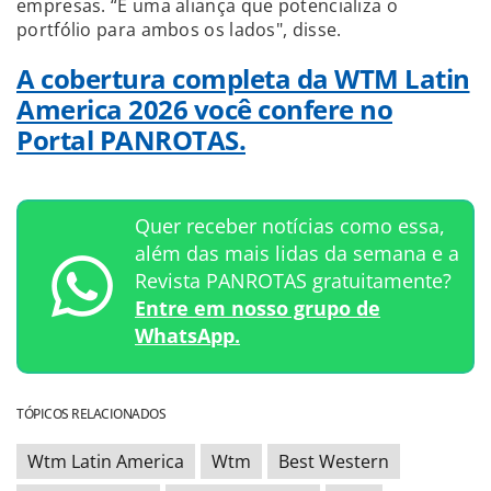
empresas. “É uma aliança que potencializa o
portfólio para ambos os lados", disse.
A cobertura completa da WTM Latin
America 2026 você confere no
Portal PANROTAS.
Quer receber notícias como essa,
além das mais lidas da semana e a
Revista PANROTAS gratuitamente?
Entre em nosso grupo de
WhatsApp.
TÓPICOS RELACIONADOS
Wtm Latin America
Wtm
Best Western