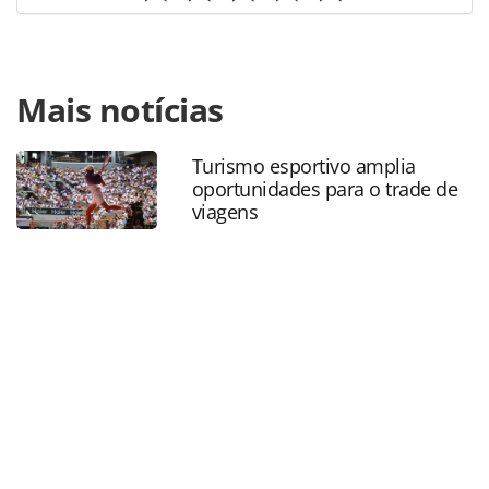
Para compartilhar esse conteúdo, por favor utilize o link
Mais notícias
https://www.panrotas.com.br/hotelaria/eventos/2023/10/ma
bonvoy-revela-tendencias-em-experiencias-de-casamento-
confira_200862.html ou as ferramentas oferecidas na
Turismo esportivo amplia
página. Todo o conteúdo produzido pela PANROTAS
oportunidades para o trade de
Editora é protegido pela legislação brasileira sobre direito
viagens
autoral. Não reproduza o conteúdo sem autorização da
PANROTAS Editora (copyright@panrotas.com.br).