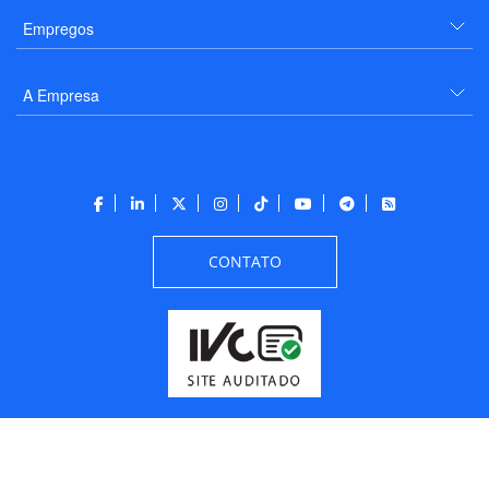
Empregos
A Empresa
CONTATO
Todos os direitos reservados a PANROTAS Editora - Ver.
Thursday, August 6, 2026
5:09:27 PM -03:00:00 - Builder 2026.6.2.1
/ Layout
205df0c0b694a693290208d10d1a485b