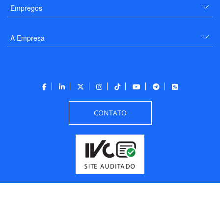
Empregos
A Empresa
CONTATO
Todos os direitos reservados a PANROTAS Editora - Ver.
Friday, August 7, 2026
6:09:15 PM -03:00:00 - Builder 2026.6.2.1
/ Layout
205df0c0b694a693290208d10d1a485b