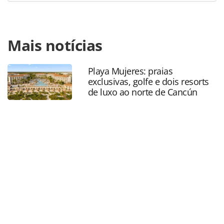
Para compartilhar esse conteúdo, por favor utilize o link
Mais notícias
https://www.panrotas.com.br/hotelaria/eventos/2024/06/eq
2024-abre-credenciamento-para-visitantes_206613.html ou
as ferramentas oferecidas na página. Todo o conteúdo
Playa Mujeres: praias
produzido pela PANROTAS Editora é protegido pela
exclusivas, golfe e dois resorts
legislação brasileira sobre direito autoral. Não reproduza o
de luxo ao norte de Cancún
conteúdo sem autorização da PANROTAS Editora
(copyright@panrotas.com.br).