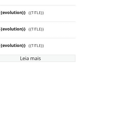
{{evolution}}
{{TITLE}}
{{evolution}}
{{TITLE}}
{{evolution}}
{{TITLE}}
Leia mais