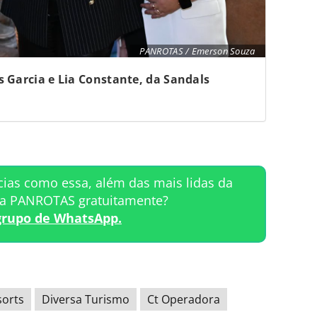
PANROTAS / Emerson Souza
s Garcia e Lia Constante, da Sandals
cias como essa, além das mais lidas da
ta PANROTAS gratuitamente?
grupo de WhatsApp.
sorts
Diversa Turismo
Ct Operadora