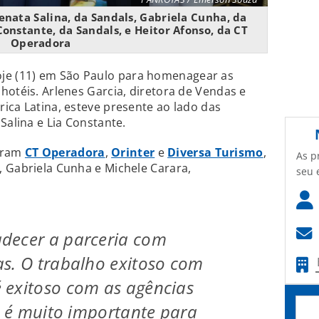
enata Salina, da Sandals, Gabriela Cunha, da
Constante, da Sandals, e Heitor Afonso, da CT
Operadora
je (11) em São Paulo para homenagear as
hotéis. Arlenes Garcia, diretora de Vendas e
ica Latina, esteve presente ao lado das
Salina e Lia Constante.
oram
CT Operadora
,
Orinter
e
Diversa Turismo
,
As p
 Gabriela Cunha e Michele Carara,
seu 
decer a parceria com
s. O trabalho exitoso com
 exitoso com as agências
so é muito importante para