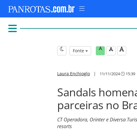
Fonte
Laura Enchioglo
|
11/11/2024
15:39
Sandals homena
parceiras no Bras
CT Operadora, Orinter e Diversa Tur
resorts