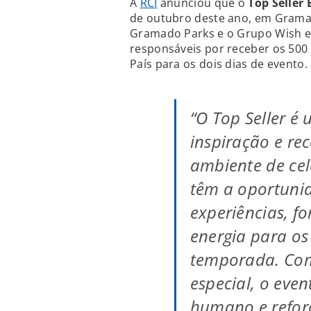
A
RCI
anunciou que o
Top Seller
de outubro deste ano, em Gramado
Gramado Parks e o Grupo Wish e
responsáveis por receber os 500 
País para os dois dias de evento.
“O Top Seller 
inspiração e r
ambiente de cel
têm a oportunid
experiências, fo
energia para os
temporada. Co
especial, o even
humano e refor