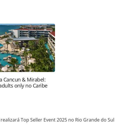
favor utilize o link
ia/eventos/2025/05/rci-realizara-top-seller-event-
tml ou as ferramentas oferecidas na página. Todo o
itora é protegido pela legislação brasileira sobre
onteúdo sem autorização da PANROTAS Editora
ra Cancun & Mirabel:
adults only no Caribe
 realizará Top Seller Event 2025 no Rio Grande do Sul