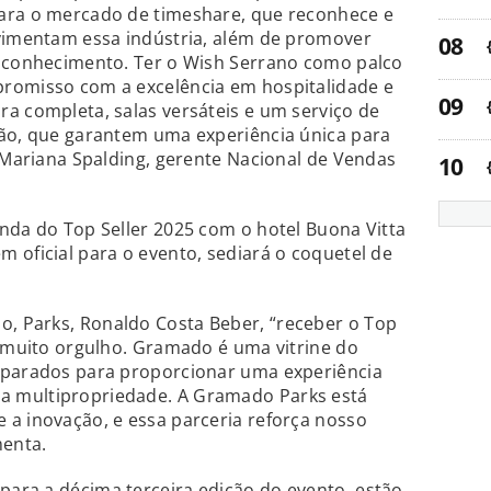
ara o mercado de timeshare, que reconhece e
ovimentam essa indústria, além de promover
e conhecimento. Ter o Wish Serrano como palco
romisso com a excelência em hospitalidade e
a completa, salas versáteis e um serviço de
rão, que garantem uma experiência única para
a Mariana Spalding, gerente Nacional de Vendas
nda do Top Seller 2025 com o hotel Buona Vitta
 oficial para o evento, sediará o coquetel de
, Parks, Ronaldo Costa Beber, “receber o Top
e muito orgulho. Gramado é uma vitrine do
eparados para proporcionar uma experiência
 multipropriedade. A Gramado Parks está
 a inovação, e essa parceria reforça nosso
menta.
ara a décima terceira edição do evento, estão