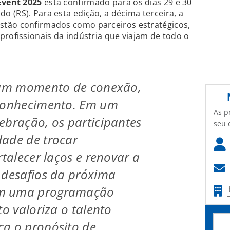
 Event 2025
está confirmado para os dias 29 e 30
 (RS). Para esta edição, a décima terceira, a
stão confirmados como parceiros estratégicos,
profissionais da indústria que viajam de todo o
é um momento de conexão,
econhecimento. Em um
As p
ebração, os participantes
seu 
ade de trocar
rtalecer laços e renovar a
 desafios da próxima
m uma programação
to valoriza o talento
ça o propósito de