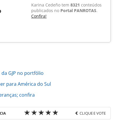
Karina Cedeño tem
8321
conteúdos
o
publicados no
Portal PANROTAS
.
Confira!
 da GJP no portfólio
íder para América do Sul
eranças; confira
CIA
CLIQUE E VOTE