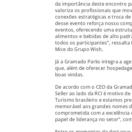
da importância deste encontro p
valoriza os profissionais que m
conexões estratégicas e troca d
desse evento reforça nosso comp
eventos, oferecendo uma estrutur
alimentos e bebidas de alto pad
todos os participantes”, ressalt
Mice do Grupo Wish,
Já a Gramado Parks integra a age
que, além de oferecer hospedagem
boas vindas.
De acordo com o CEO da Gramado
Seller ao lado da RCI é motivo d
Turismo brasileiro e estamos pr
memorável aos grandes nomes da
comprometida com a excelência e
papel de liderança no setor”, co
Entre os momentos de destaque p