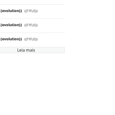
{{evolution}}
{{TITLE}}
{{evolution}}
{{TITLE}}
{{evolution}}
{{TITLE}}
Leia mais