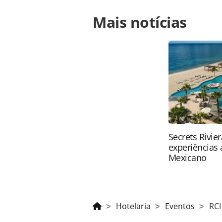
Para compartilhar esse conteúdo, por 
Mais notícias
https://www.panrotas.com.br/hotelar
2025-no-rio-grande-do-sul_217102.h
conteúdo produzido pela PANROTAS Ed
direito autoral. Não reproduza o c
(copyright@panrotas.com.br).
Secrets Rivie
experiências 
Mexicano
Hotelaria
Eventos
RCI